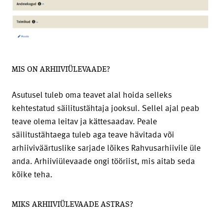
MIS ON ARHIIVIÜLEVAADE?
Asutusel tuleb oma teavet alal hoida selleks
kehtestatud säilitustähtaja jooksul. Sellel ajal peab
teave olema leitav ja kättesaadav. Peale
säilitustähtaega tuleb aga teave hävitada või
arhiiviväärtuslike sarjade lõikes Rahvusarhiivile üle
anda. Arhiiviülevaade ongi tööriist, mis aitab seda
kõike teha.
MIKS ARHIIVIÜLEVAADE ASTRAS?