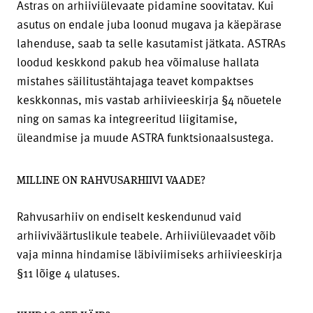
Astras on arhiiviülevaate pidamine soovitatav. Kui
asutus on endale juba loonud mugava ja käepärase
lahenduse, saab ta selle kasutamist jätkata. ASTRAs
loodud keskkond pakub hea võimaluse hallata
mistahes säilitustähtajaga teavet kompaktses
keskkonnas, mis vastab arhiivieeskirja §4 nõuetele
ning on samas ka integreeritud liigitamise,
üleandmise ja muude ASTRA funktsionaalsustega.
MILLINE ON RAHVUSARHIIVI VAADE?
Rahvusarhiiv on endiselt keskendunud vaid
arhiiviväärtuslikule teabele. Arhiiviülevaadet võib
vaja minna hindamise läbiviimiseks arhiivieeskirja
§11 lõige 4 ulatuses.