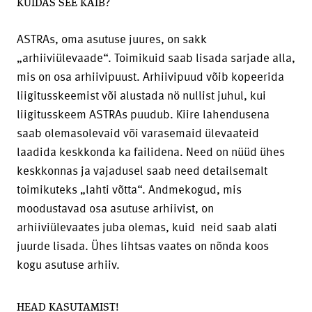
KUIDAS SEE KÄIB?
ASTRAs, oma asutuse juures, on sakk
„arhiiviülevaade“. Toimikuid saab lisada sarjade alla,
mis on osa arhiivipuust. Arhiivipuud võib kopeerida
liigitusskeemist või alustada nö nullist juhul, kui
liigitusskeem ASTRAs puudub. Kiire lahendusena
saab olemasolevaid või varasemaid ülevaateid
laadida keskkonda ka failidena. Need on nüüd ühes
keskkonnas ja vajadusel saab need detailsemalt
toimikuteks „lahti võtta“. Andmekogud, mis
moodustavad osa asutuse arhiivist, on
arhiiviülevaates juba olemas, kuid neid saab alati
juurde lisada. Ühes lihtsas vaates on nõnda koos
kogu asutuse arhiiv.
HEAD KASUTAMIST!