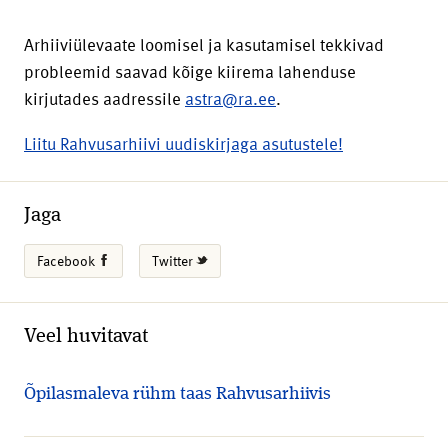
Arhiiviülevaate loomisel ja kasutamisel tekkivad
probleemid saavad kõige kiirema lahenduse
kirjutades aadressile
astra@ra.ee
.
Liitu Rahvusarhiivi uudiskirjaga asutustele!
Jaga
Facebook
Twitter
Veel huvitavat
Õpilasmaleva rühm taas Rahvusarhiivis