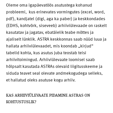
Oleme oma igapäevatöös asutustega kohanud
probleemi, kus erinevates vormingutes (excel, word,
pdf), kandjatel (digi, aga ka paber) ja keskkondades
(EDHS, kohtvõrk, siseveeb) arhiiviülevaade on raskelt
kasutatav ja jagatav, ebatäielik teabe mõttes ja
ajaliselt lünklik. ASTRA keskkonnas saab nüüd luua ja
hallata arhiiviülevaadet, mis koondab „kirjud“
tabelid kohta, kus asutus juba teostab teisi
arhiivitoimingud. Arhiiviülevaate loomisel saab
hõlpsalt kasutada ASTRAs olevaid liigitusskeeme ja
siduda teavet seal olevate andmekogudega selleks,
et hallatud oleks asutuse kogu arhiiv.
KAS ARHIIVIÜLEVAATE PIDAMINE ASTRAS ON
KOHTUSTUSLIK?