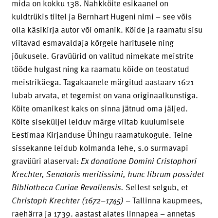
mida on kokku 138. Nahkköite esikaanel on
kuldtrükis tiitel ja Bernhart Hugeni nimi – see võis
olla käsikirja autor või omanik. Köide ja raamatu sisu
viitavad esmavaldaja kõrgele haritusele ning
jõukusele. Gravüürid on valitud nimekate meistrite
tööde hulgast ning ka raamatu köide on teostatud
meistrikäega. Tagakaanele märgitud aastaarv 1621
lubab arvata, et tegemist on vana originaalkunstiga.
Köite omanikest kaks on sinna jätnud oma jäljed.
Köite siseküljel leiduv märge viitab kuulumisele
Eestimaa Kirjanduse Ühingu raamatukogule. Teine
sissekanne leidub kolmanda lehe, s.o surmavapi
gravüüri alaserval:
Ex donatione Domini Cristophori
Krechter, Senatoris meritissimi, hunc librum possidet
Bibliotheca Curiae Revaliensis.
Sellest selgub, et
Christoph Krechter (1672–1745)
– Tallinna kaupmees,
raehärra ja 1739. aastast alates linnapea – annetas