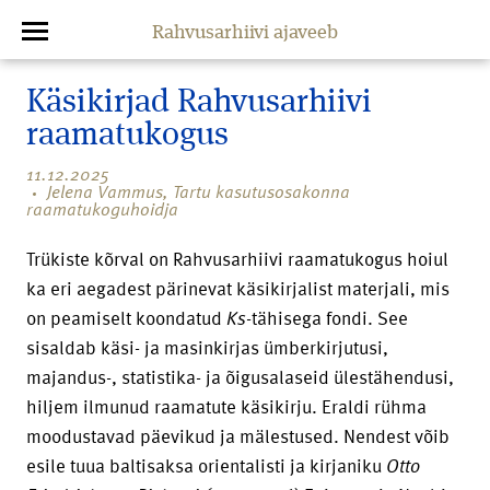
Rahvusarhiivi ajaveeb
Käsikirjad Rahvusarhiivi
raamatukogus
11.12.2025
Jelena Vammus, Tartu kasutusosakonna
raamatukoguhoidja
Trükiste kõrval on Rahvusarhiivi raamatukogus hoiul
ka eri aegadest pärinevat käsikirjalist materjali, mis
on peamiselt koondatud
Ks
-tähisega fondi. See
sisaldab käsi- ja masinkirjas ümberkirjutusi,
majandus-, statistika- ja õigusalaseid ülestähendusi,
hiljem ilmunud raamatute käsikirju. Eraldi rühma
moodustavad päevikud ja mälestused. Nendest võib
esile tuua baltisaksa orientalisti ja kirjaniku
Otto