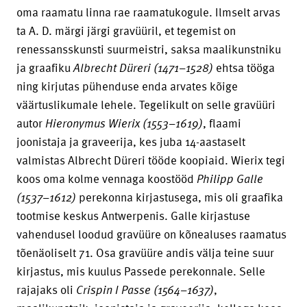
oma raamatu linna rae raamatukogule. Ilmselt arvas
ta A. D. märgi järgi gravüüril, et tegemist on
renessansskunsti suurmeistri, saksa maalikunstniku
ja graafiku
Albrecht Düreri (1471–1528)
ehtsa tööga
ning kirjutas pühenduse enda arvates kõige
väärtuslikumale lehele. Tegelikult on selle gravüüri
autor
Hieronymus Wierix (1553–1619)
, flaami
joonistaja ja graveerija, kes juba 14-aastaselt
valmistas Albrecht Düreri tööde koopiaid. Wierix tegi
koos oma kolme vennaga koostööd
Philipp Galle
(1537–1612)
perekonna kirjastusega, mis oli graafika
tootmise keskus Antwerpenis. Galle kirjastuse
vahendusel loodud gravüüre on kõnealuses raamatus
tõenäoliselt 71. Osa gravüüre andis välja teine suur
kirjastus, mis kuulus Passede perekonnale. Selle
rajajaks oli
Crispin I Passe (1564–1637)
,