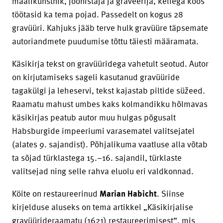
maalikunstnik, joonistaja ja graveerija, kellega koos
töötasid ka tema pojad. Passedelt on kogus 28
gravüüri. Kahjuks jääb terve hulk gravüüre täpsemate
autoriandmete puudumise tõttu täiesti määramata.
Käsikirja tekst on gravüüridega vahetult seotud. Autor
on kirjutamiseks sageli kasutanud gravüüride
tagakülgi ja leheservi, tekst kajastab piltide süžeed.
Raamatu mahust umbes kaks kolmandikku hõlmavas
käsikirjas peatub autor muu hulgas põgusalt
Habsburgide impeeriumi varasematel valitsejatel
(alates 9. sajandist). Põhjalikuma vaatluse alla võtab
ta sõjad türklastega 15.–16. sajandil, türklaste
valitsejad ning selle rahva eluolu eri valdkonnad.
Köite on restaureerinud
Marian Habicht
. Siinse
kirjelduse aluseks on tema artikkel „Käsikirjalise
gravüürideraamatu (1621) restaureerimisest“, mis