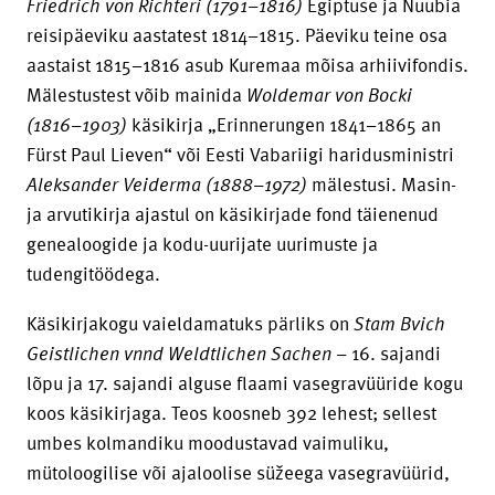
Friedrich von Richteri
(1791–1816)
Egiptuse ja Nuubia
reisipäeviku aastatest 1814–1815. Päeviku teine osa
aastaist 1815–1816 asub Kuremaa mõisa arhiivifondis.
Mälestustest võib mainida
Woldemar von Bocki
(1816–1903)
käsikirja „Erinnerungen 1841–1865 an
Fürst Paul Lieven“ või Eesti Vabariigi haridusministri
Aleksander Veiderma (1888–1972)
mälestusi. Masin-
ja arvutikirja ajastul on käsikirjade fond täienenud
genealoogide ja kodu-uurijate uurimuste ja
tudengitöödega.
Käsikirjakogu vaieldamatuks pärliks on
Stam Bvich
Geistlichen vnnd Weldtlichen Sachen –
16. sajandi
lõpu ja 17. sajandi alguse flaami vasegravüüride kogu
koos käsikirjaga. Teos koosneb 392 lehest; sellest
umbes kolmandiku moodustavad vaimuliku,
mütoloogilise või ajaloolise süžeega vasegravüürid,