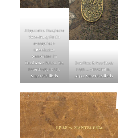
Allgemeine liturgische
Verordnung für die
evangelisch-
lutherischen
Gemeinden im
Russischen Reiche (St.
Swerikes Rijkes Stadz
Petersburg, 1805).
Lagh … (Stockholm,
Supereksliibris
1635).
Supereksliibris