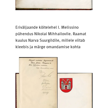
Eriväljaande köitelehel I. Melissino
pühendus Nikolai Mihhailovile. Raamat
kuulus Narva Suurgildile, millele viitab
kleebis ja märge omandamise kohta