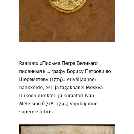
Raamatu «Письма Петра Великаго
писанныя к … графу Борису Петровичю
Шереметеву (1774)» eriväljaanne:
nahkköide, esi- ja tagakaanel Moskva
Ülikooli direktori ja kuraatori Ivan
Melissino (1718–1795) vapikujuline
supereksliibris