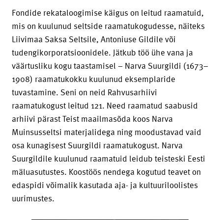
Fondide rekataloogimise käigus on leitud raamatuid,
mis on kuulunud seltside raamatukogudesse, näiteks
Liivimaa Saksa Seltsile, Antoniuse Gildile või
tudengikorporatsioonidele. Jätkub töö ühe vana ja
väärtusliku kogu taastamisel – Narva Suurgildi (1673–
1908) raamatukokku kuulunud eksemplaride
tuvastamine. Seni on neid Rahvusarhiivi
raamatukogust leitud 121. Need raamatud saabusid
arhiivi pärast Teist maailmasõda koos Narva
Muinsusseltsi materjalidega ning moodustavad vaid
osa kunagisest Suurgildi raamatukogust. Narva
Suurgildile kuulunud raamatuid leidub teisteski Eesti
mäluasutustes. Koostöös nendega kogutud teavet on
edaspidi võimalik kasutada aja- ja kultuuriloolistes
uurimustes.