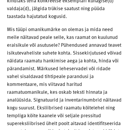
kindlaks teha konkreetse eksemplari kunagise(d)
valdaja(d), jälgida trükise saatust ning püüda
taastada hajutatud kogusid.
Mis tüüpi omanikumärke on olemas ja mida need
meile näitavad peale selle, kas raamat on kuulunud
eraisikule või asutusele? Pühendused annavad teavet
isikutevaheliste suhete kohta. Sissekirjutused võivad
näidata raamatu hankimise aega ja kohta, hinda või
pärandamist. Märkused leheservadel või ridade
vahel sisaldavad tihtipeale parandusi ja
kommentaare, mis viitavad haritud
raamatuomanikule, kes oskab teksti hinnata ja
analüüsida. Signatuurid ja inventarinumbrid näitavad
kogu suurust. Eksliibrised raamatu köitelehel ning
templiga köite kaanele või seljale pressitud
supereksliibrised ühelt poolt aitavad identifitseerida