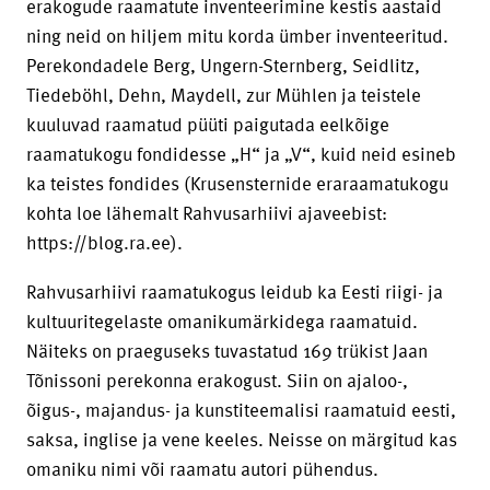
erakogude raamatute inventeerimine kestis aastaid
ning neid on hiljem mitu korda ümber inventeeritud.
Perekondadele Berg, Ungern-Sternberg, Seidlitz,
Tiedeböhl, Dehn, Maydell, zur Mühlen ja teistele
kuuluvad raamatud püüti paigutada eelkõige
raamatukogu fondidesse „H“ ja „V“, kuid neid esineb
ka teistes fondides (Krusensternide eraraamatukogu
kohta loe lähemalt Rahvusarhiivi ajaveebist:
https://blog.ra.ee).
Rahvusarhiivi raamatukogus leidub ka Eesti riigi- ja
kultuuritegelaste omanikumärkidega raamatuid.
Näiteks on praeguseks tuvastatud 169 trükist Jaan
Tõnissoni perekonna erakogust. Siin on ajaloo-,
õigus-, majandus- ja kunstiteemalisi raamatuid eesti,
saksa, inglise ja vene keeles. Neisse on märgitud kas
omaniku nimi või raamatu autori pühendus.