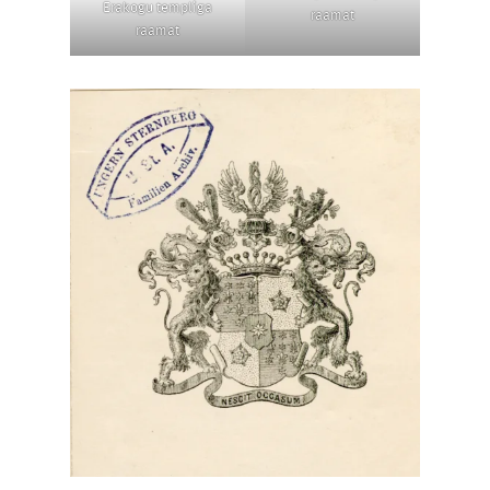
Erakogu templiga
raamat
raamat