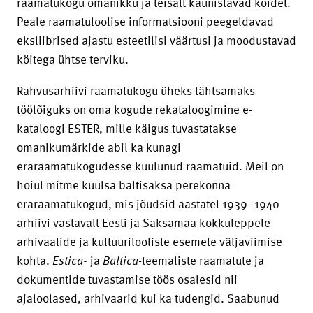
raamatukogu omanikku ja teisalt kaunistavad köidet.
Peale raamatuloolise informatsiooni peegeldavad
eksliibrised ajastu esteetilisi väärtusi ja moodustavad
köitega ühtse terviku.
Rahvusarhiivi raamatukogu üheks tähtsamaks
töölõiguks on oma kogude rekataloogimine e-
kataloogi ESTER, mille käigus tuvastatakse
omanikumärkide abil ka kunagi
eraraamatukogudesse kuulunud raamatuid. Meil on
hoiul mitme kuulsa baltisaksa perekonna
eraraamatukogud, mis jõudsid aastatel 1939–1940
arhiivi vastavalt Eesti ja Saksamaa kokkuleppele
arhivaalide ja kultuurilooliste esemete väljaviimise
kohta.
Estica-
ja
Baltica
-teemaliste raamatute ja
dokumentide tuvastamise töös osalesid nii
ajaloolased, arhivaarid kui ka tudengid. Saabunud