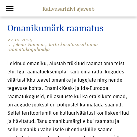
Rahvusarhiivi ajaveeb
Omanikumärk raamatus
22.10.2025
Jelena Vammus, Tartu kasutusosakonna
raamatukoguhoidja
Leidnud omaniku, alustab trükitud raamat oma teist
elu. Iga raamatueksemplar käib oma rada, kogudes
väärtuslikku teavet omanike ja lugejate ning nende
tegevuse kohta. Enamik Kesk- ja Ida-Euroopa
raamatukogusid, nii asutuste kui ka eraisikute omad,
on aegade jooksul eri põhjustel kannatada saanud.
Sellel territooriumil on kultuuriväärtusi konfiskeeritud
ja hävitatud. Tänu omanikumärgile kui raamatu ja
selle omaniku vahelisele ühenduslülile saame