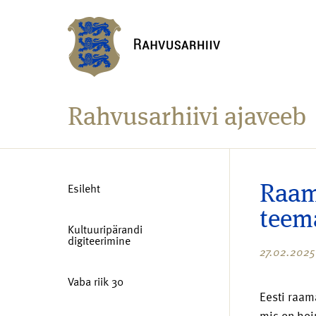
Rahvusarhiivi ajaveeb
Esileht
Raam
teem
Kultuuripärandi
digiteerimine
27.02.2025
Vaba riik 30
Eesti raam
mis on hoi