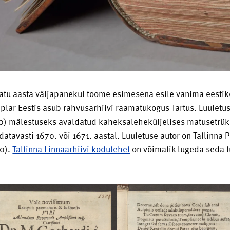
atu aasta väljapanekul toome esimesena esile vanima eestike
lar Eestis asub rahvusarhiivi raamatukogus Tartus. Luuletus 
) mälestuseks avaldatud kaheksaleheküljelises matusetrüki
ldatavasti 1670. või 1671. aastal. Luuletuse autor on Tallin
0).
Tallinna Linnaarhiivi kodulehel
on võimalik lugeda seda l