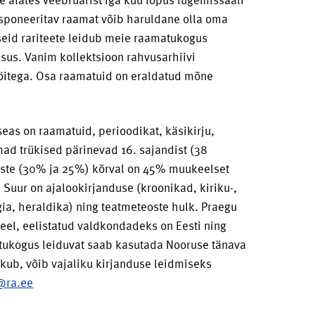
Eksponeeritav raamat võib haruldane olla oma
liseid rariteete leidub meie raamatukogus
isus. Vanim kollektsioon rahvusarhiivi
itega. Osa raamatuid on eraldatud mõne
seas on raamatuid, perioodikat, käsikirju,
ad trükised pärinevad 16. sajandist (38
ükiste (30% ja 25%) kõrval on 45% muukeelset
Suur on ajalookirjanduse (kroonikad, kiriku-,
ogia, heraldika) ning teatmeteoste hulk. Praegu
eel, eelistatud valdkondadeks on Eesti ning
atukogus leiduvat saab kasutada Nooruse tänava
kub, võib vajaliku kirjanduse leidmiseks
@ra.ee