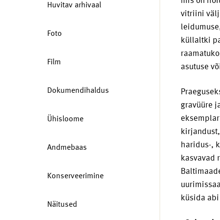
Huvitav arhivaal
vitriini v
leidumuse,
Foto
küllaltki 
raamatuko
Film
asutuse või
Dokumendihaldus
Praegusek
gravüüre j
eksemplar
Ühisloome
kirjandust
haridus-, 
Andmebaas
kasvavad r
Baltimaade
Konserveerimine
uurimissaa
küsida abi 
Näitused