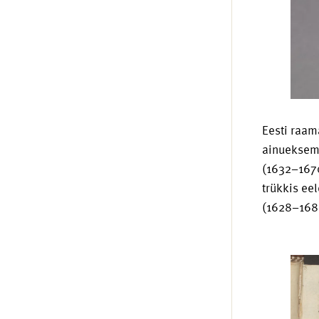
Eesti raam
ainueksemp
(1632–1670
trükkis ee
(1628–168