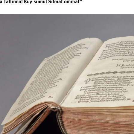
 Tallinna! Kuy sinnul Silmat ommat“