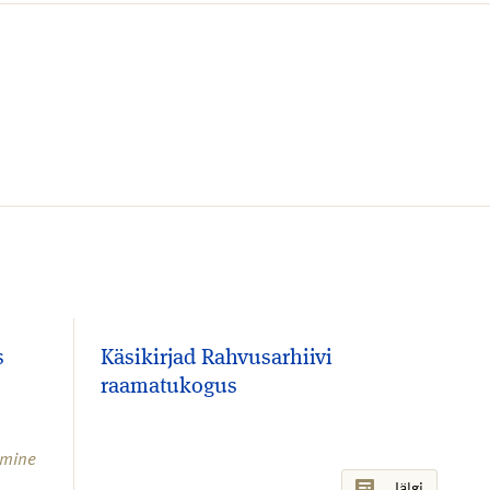
s
Käsikirjad Rahvusarhiivi
raamatukogus
imine
Jälgi