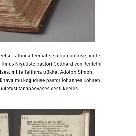
else Tallinna-teemalise juhuluuletuse, mille
ilmus Niguliste pastori Gotthard von Rentelni
ses, mille Tallinna trükkal Adolph Simon
na Pühavaimu koguduse pastor Johannes Kohsen
uuletust tänapäevases eesti keeles.