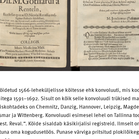
köidetud 1566-leheküljelisse köitesse ehk konvoluuti, mis koo
itega 1591–1692. Sisult on kõik selle konvoluudi trükised ma
skohtadeks on Chemnitz, Danzig, Hannover, Leipzig, Magdeb
ismar ja Wittenberg. Konvoluudi esimesel lehel on Tallinna t
est. Reval.“. Köide sisaldab käsikirjalisi registreid. Ilmselt
una oma kogudusetöös. Punase värviga pritsitud plokilõikega