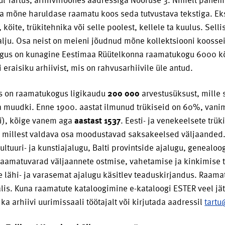
älja mõne haruldase raamatu koos seda tutvustava tekstiga. 
 köite, trükitehnika või selle poolest, kellele ta kuulus. Sel
palju. Osa neist on meieni jõudnud mõne kollektsiooni koosse
gus on kunagine Eestimaa Rüütelkonna raamatukogu 6000 kö
 eraisiku arhiivist, mis on rahvusarhiivile üle antud.
s on raamatukogus ligikaudu
200 000
arvestusüksust, mille 
a muudki. Enne 1900. aastat ilmunud trükiseid on 60%, vanim
i), kõige vanem aga
aastast 1537
. Eesti- ja venekeelsete tr
, millest valdava osa moodustavad saksakeelsed väljaanded. 
kultuuri- ja kunstiajalugu, Balti provintside ajalugu, genealo
aamatuvarad väljaannete ostmise, vahetamise ja kinkimise t
 lähi- ja varasemat ajalugu käsitlev teaduskirjandus. Raam
lis. Kuna raamatute kataloogimine e-kataloogi ESTER veel jät
ka arhiivi uurimissaali töötajalt või kirjutada aadressil
tartu