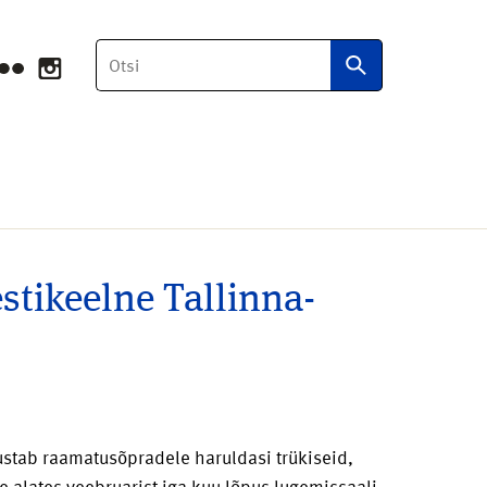
Otsi
stikeelne Tallinna-
ustab raamatusõpradele haruldasi trükiseid,
e alates veebruarist iga kuu lõpus lugemissaali