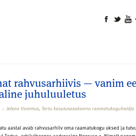
at rahvusarhiivis — vanim ee
aline juhuluuletus
Jelena Vammus, Tartu kasutusosakonna raamatukoguhoidja
atu aastal avab rahvusarhiiv oma raamatukogu uksed ja tutv
ul Tartus, arhiivihoones aadressiga Nooruse 3. Nimelt panem