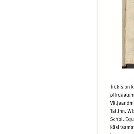
Trükis on 
piirdaatum
Väljaandmi
Tallinn, W
Schol. Equ
käsiraamat