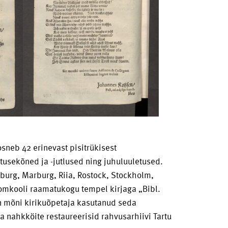
sneb 42 erinevast pisitrükisest
tusekõned ja -jutlused ning juhuluuletused.
urg, Marburg, Riia, Rostock, Stockholm,
oomkooli raamatukogu tempel kirjaga „Bibl.
 on mõni kirikuõpetaja kasutanud seda
 nahkköite restaureerisid rahvusarhiivi Tartu