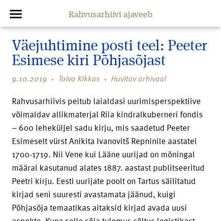
Rahvusarhiivi ajaveeb
Väejuhtimine posti teel: Peeter
Esimese kiri Põhjasõjast
9.10.2019
Toivo Kikkas
Huvitav arhivaal
Rahvusarhiivis peitub laialdasi uurimisperspektiive
võimaldav allikmaterjal Riia kindralkuberneri fondis
– 600 leheküljel sadu kirju, mis saadetud Peeter
Esimeselt vürst Anikita Ivanovitš Repninile aastatel
1700-1719. Nii Vene kui Lääne uurijad on mõningal
määral kasutanud alates 1887. aastast publitseeritud
Peetri kirju. Eesti uurijate poolt on Tartus säilitatud
kirjad seni suuresti avastamata jäänud, kuigi
Põhjasõja temaatikas aitaksid kirjad avada uusi
aspekte. Kuna selle sõja tulemus sõltus logistikast,