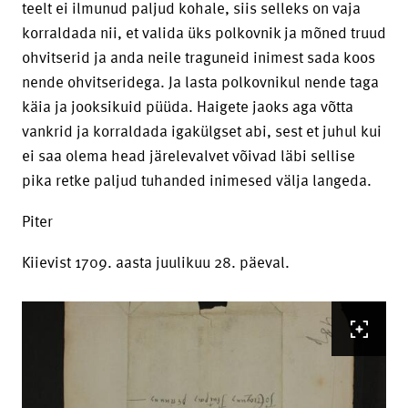
teelt ei ilmunud paljud kohale, siis selleks on vaja
korraldada nii, et valida üks polkovnik ja mõned truud
ohvitserid ja anda neile traguneid inimest sada koos
nende ohvitseridega. Ja lasta polkovnikul nende taga
käia ja jooksikuid püüda. Haigete jaoks aga võtta
vankrid ja korraldada igakülgset abi, sest et juhul kui
ei saa olema head järelevalvet võivad läbi sellise
pika retke paljud tuhanded inimesed välja langeda.
Piter
Kiievist 1709. aasta juulikuu 28. päeval.