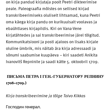
on kirja pandud kirjutaja poolt Peetri dikteerimise
peale. Paleograafia mõistes on sellised kirjad
transkribeerimiseks oluliselt lihtsamad, kuna Peetri
oma käega kirja pandu on kurikuulsalt voolavas ja
ebaühtlases kirjapildis. Kiri on Vana-Vene
kirjatähtedes ja sai transkribeerimise järel tõlgitud.
Kommunikatsiooni ja posti ajaloos on lisaks kirjale
oluline ümbrik, mis näitab ära kirja adressaadi ja
sõnumi saabumise kuupäeva – kiri saadeti Anikita
Ivanovitš Repninile ja saadi kätte 5. oktoobril 1709.
ПИСЬМА ПЕТРА I ГЕН.-ГУБЕРНАТОРУ РЕПНИНУ
1708–1709.)
Kirja transkribeerimine ja tõlge Toivo Kikkas
Господин генерал.