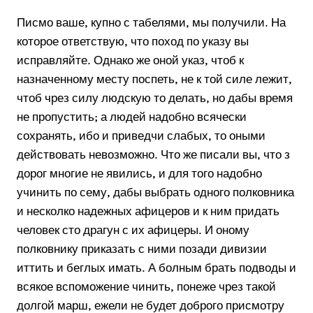
Писмо ваше, купно с табелями, мы получили. На
которое ответствую, что поход по указу вы
исправляйте. Однако же оной указ, чтоб к
назначенному месту поспеть, не к той силе лежит,
чтоб чрез силу людскую то делать, но дабы время
не пропустить; а людей надобно всячески
сохранять, ибо и приведчи слабых, то оными
действовать невозможно. Что же писали вы, что з
дорог многие не явились, и для того надобно
учинить по сему, дабы выбрать одного полковника
и несколко надежных афицеров и к ним придать
человек сто драгун с их афицеры. И оному
полковнику приказать с ними позади дивизии
иттить и беглых имать. А болным брать подводы и
всякое вспоможение чинить, понеже чрез такой
долгой марш, ежели не будет доброго присмотру