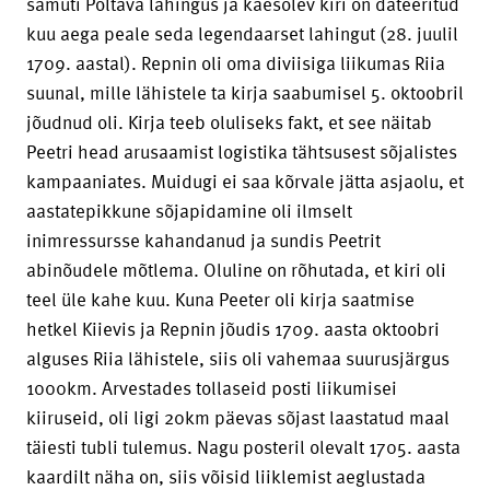
samuti Poltava lahingus ja käesolev kiri on dateeritud
kuu aega peale seda legendaarset lahingut (28. juulil
1709. aastal). Repnin oli oma diviisiga liikumas Riia
suunal, mille lähistele ta kirja saabumisel 5. oktoobril
jõudnud oli. Kirja teeb oluliseks fakt, et see näitab
Peetri head arusaamist logistika tähtsusest sõjalistes
kampaaniates. Muidugi ei saa kõrvale jätta asjaolu, et
aastatepikkune sõjapidamine oli ilmselt
inimressursse kahandanud ja sundis Peetrit
abinõudele mõtlema. Oluline on rõhutada, et kiri oli
teel üle kahe kuu. Kuna Peeter oli kirja saatmise
hetkel Kiievis ja Repnin jõudis 1709. aasta oktoobri
alguses Riia lähistele, siis oli vahemaa suurusjärgus
1000km. Arvestades tollaseid posti liikumisei
kiiruseid, oli ligi 20km päevas sõjast laastatud maal
täiesti tubli tulemus. Nagu posteril olevalt 1705. aasta
kaardilt näha on, siis võisid liiklemist aeglustada