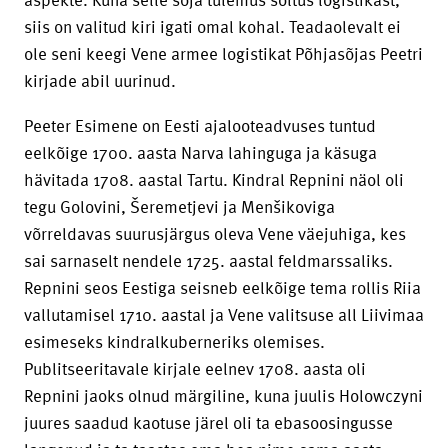
siis on valitud kiri igati omal kohal. Teadaolevalt ei
ole seni keegi Vene armee logistikat Põhjasõjas Peetri
kirjade abil uurinud.
Peeter Esimene on Eesti ajalooteadvuses tuntud
eelkõige 1700. aasta Narva lahinguga ja käsuga
hävitada 1708. aastal Tartu. Kindral Repnini näol oli
tegu Golovini, Šeremetjevi ja Menšikoviga
võrreldavas suurusjärgus oleva Vene väejuhiga, kes
sai sarnaselt nendele 1725. aastal feldmarssaliks.
Repnini seos Eestiga seisneb eelkõige tema rollis Riia
vallutamisel 1710. aastal ja Vene valitsuse all Liivimaa
esimeseks kindralkuberneriks olemises.
Publitseeritavale kirjale eelnev 1708. aasta oli
Repnini jaoks olnud märgiline, kuna juulis Holowczyni
juures saadud kaotuse järel oli ta ebasoosingusse