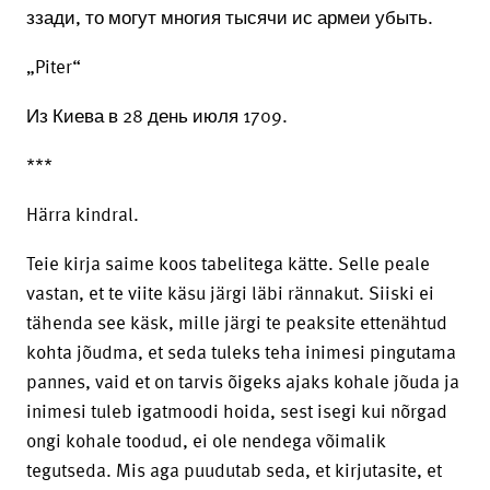
ззади, то могут многия тысячи ис армеи убыть.
„Piter“
Из Киева в 28 день июля 1709.
***
Härra kindral.
Teie kirja saime koos tabelitega kätte. Selle peale
vastan, et te viite käsu järgi läbi rännakut. Siiski ei
tähenda see käsk, mille järgi te peaksite ettenähtud
kohta jõudma, et seda tuleks teha inimesi pingutama
pannes, vaid et on tarvis õigeks ajaks kohale jõuda ja
inimesi tuleb igatmoodi hoida, sest isegi kui nõrgad
ongi kohale toodud, ei ole nendega võimalik
tegutseda. Mis aga puudutab seda, et kirjutasite, et