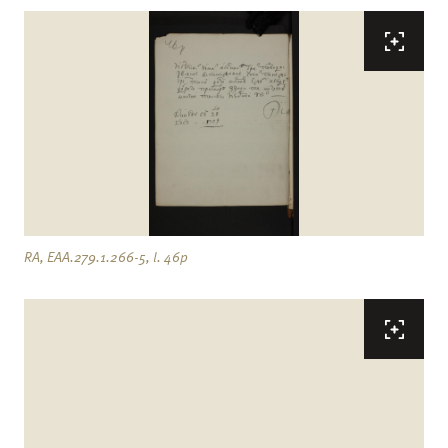
RA, EAA.279.1.266-5, l. 46p