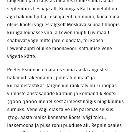
langenud ja ta taastas oma hea nime sama aasta
septembris Lesnaja all. Kuningas Karli õnnetäht oli
aga hakanud juba Lesnaja eel tuhmuma, kuna tema
otsus Rootsi vägi esialgselt Moskava suunalt hoopis
kiiruga lõunasse viia ja Lewenhaupti Liivimaalt
saabuvat väge mitte järele oodata, tõi kaasa
Lewenhaupti olulise moonavoori sattumise Vene
vägede kätte.
Peeter Esimene oli alates sama aasta augustist
hakanud rakendama „põletatud maa“ ja
kurnamistaktikat. Järgnenud ränk talv oli Euroopas
viimaste aastasadade karmim ja kolmandik Rootsi
33000-36000-mehelisest armeest nälgis ning külmus
surnuks. Vene vägi elas talve üle paremas seisus.
1709. aasta maiks kannatas Rootsi vägi toidu,
laskemoona ja püssirohu puuduse all. Repnin osales