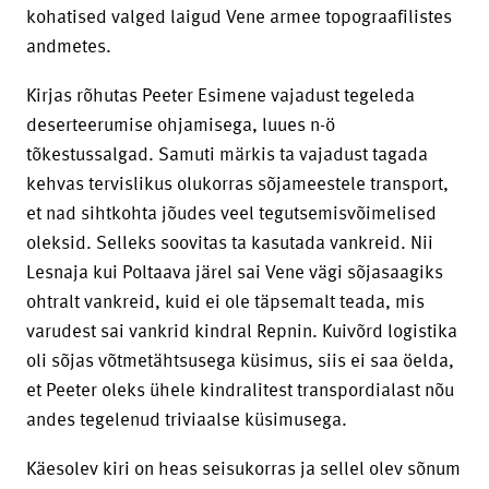
kohatised valged laigud Vene armee topograafilistes
andmetes.
Kirjas rõhutas Peeter Esimene vajadust tegeleda
deserteerumise ohjamisega, luues n-ö
tõkestussalgad. Samuti märkis ta vajadust tagada
kehvas tervislikus olukorras sõjameestele transport,
et nad sihtkohta jõudes veel tegutsemisvõimelised
oleksid. Selleks soovitas ta kasutada vankreid. Nii
Lesnaja kui Poltaava järel sai Vene vägi sõjasaagiks
ohtralt vankreid, kuid ei ole täpsemalt teada, mis
varudest sai vankrid kindral Repnin. Kuivõrd logistika
oli sõjas võtmetähtsusega küsimus, siis ei saa öelda,
et Peeter oleks ühele kindralitest transpordialast nõu
andes tegelenud triviaalse küsimusega.
Käesolev kiri on heas seisukorras ja sellel olev sõnum