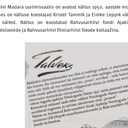
ivi Madara uurimissaalis on avatud näitus 1950. aastate moe
ses on näituse koostajad Kristel Tammik ja Einike Leppik välj
näited. Näitus on koostatud Rahvusarhiivi fondi Ajak
tsioonide ja Rahvusarhiivi filmiarhiivi fotode kollaažina.