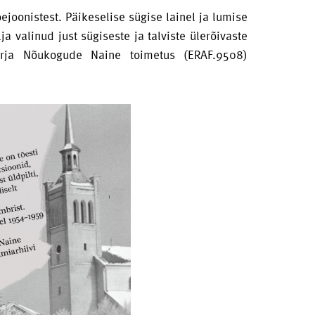
joonistest. Päikeselise sügise lainel ja lumise
a valinud just sügiseste ja talviste ülerõivaste
irja Nõukogude Naine toimetus (ERAF.9508)