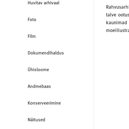
Huvitav arhivaal
Rahvusarhi
talve ootu
Foto
kaunimad 
moeillustra
Film
Dokumendihaldus
Ühisloome
Andmebaas
Konserveerimine
Näitused