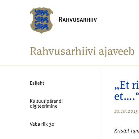
Rahvusarhiivi ajaveeb
Esileht
„Et r
et….
Kultuuripärandi
digiteerimine
21.10.2015
Vaba riik 30
Kristel Ta