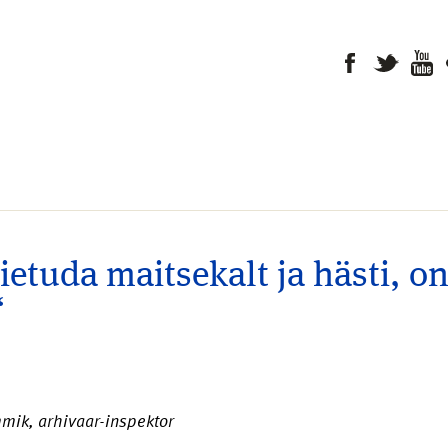
iietuda maitsekalt ja hästi, o
“
mmik, arhivaar-inspektor