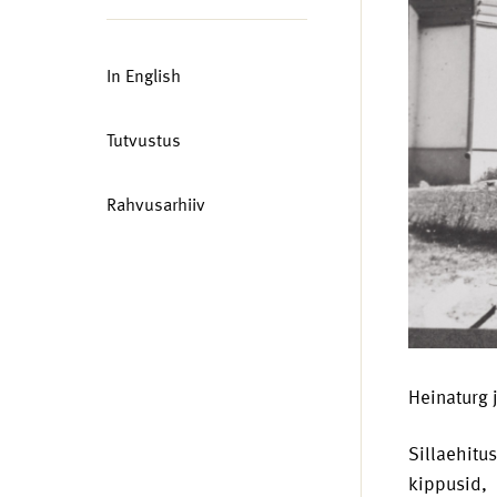
In English
Tutvustus
Rahvusarhiiv
Heinaturg 
Sillaehit
kippusid,