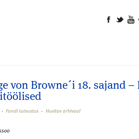
e von Browne´i 18. sajand – K
itöölised
Fondi tutvustus
Huvitav arhivaal
ssoo