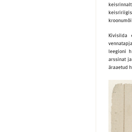
keisrinnal
keisririi
kroonumõis
Kivisilda
vennatapja
leegioni h
arssinat j
äraaetud h