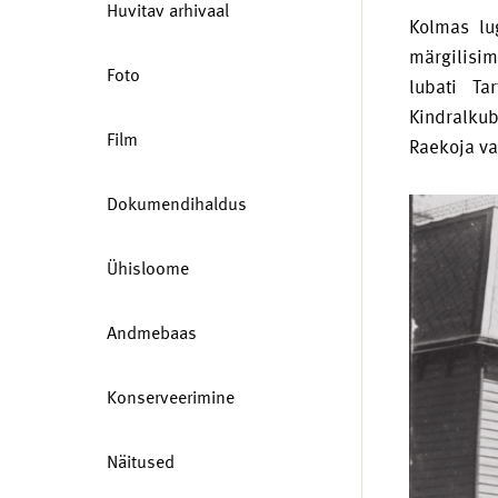
Huvitav arhivaal
Kolmas lu
märgilisim
Foto
lubati Ta
Kindralkub
Film
Raekoja va
Dokumendihaldus
Ühisloome
Andmebaas
Konserveerimine
Näitused