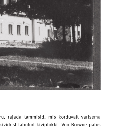
haru, rajada tammisid, mis korduvalt varisema
ividest tahutud kiviplokki. Von Browne palus