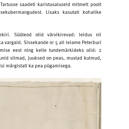
 Tartusse saadeti karistusaluseid mitmelt poolt
sisekubermangudest. Lisaks kasutati kohalike
ekiri. Süüteod olid värvikirevad: leidus nii
a vargaid. Sissekande nr 5 all leiame Peterburi
sumise eest ning kelle tundemärkideks olid: 2
ruunid silmad, juuksed on peas, mustad kulmud,
lisi märgistati ka pea pügamisega.