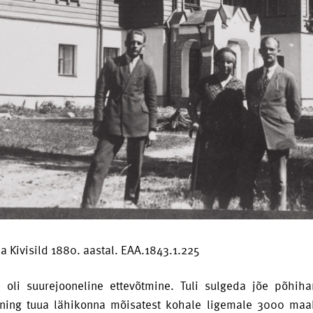
ja Kivisild 1880. aastal. EAA.1843.1.225
us oli suurejooneline ettevõtmine. Tuli sulgeda jõe põhi
 ning tuua lähikonna mõisatest kohale ligemale 3000 maak