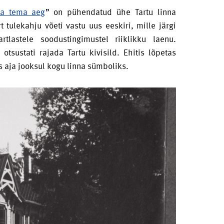
ja tema aeg
” on pühendatud ühe Tartu linna
t tulekahju võeti vastu uus eeskiri, mille järgi
tlastele soodustingimustel riiklikku laenu.
otsustati rajada Tartu kivisild. Ehitis lõpetas
s aja jooksul kogu linna sümboliks.