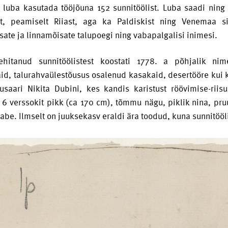
t luba kasutada tööjõuna 152 sunnitöölist. Luba saadi ning
gist, peamiselt Riiast, aga ka Paldiskist ning Venemaa 
ate ja linnamõisate talupoegi ning vabapalgalisi inimesi.
 ehitanud sunnitöölistest koostati 1778. a põhjalik nim
id, talurahvaülestõusus osalenud kasakaid, desertööre kui k
usaari Nikita Dubini, kes kandis karistust röövimise-rii
a 6 verssokit pikk (ca 170 cm), tõmmu nägu, piklik nina, p
abe. Ilmselt on juuksekasv eraldi ära toodud, kuna sunnitöö