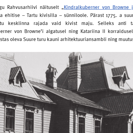
gu Rahvusarhiivi näituselt „
Kindralkuberner von Browne 
a ehitise – Tartu kivisilla – sünniloole. Pärast 1775. a suur
rtu kesklinna rajada vaid kivist maju. Selleks anti tar
erner von Browne’i algatusel ning Katariina II korraldusel 
stas oleva Suure turu kauni arhitektuuriansambli ning muutu