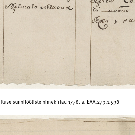
ehituse sunnitööliste nimekirjad 1778. a. EAA.279.1.598