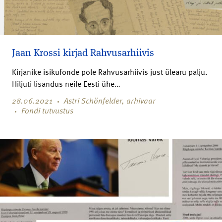
Jaan Krossi kirjad Rahvusarhiivis
Kirjanike isikufonde pole Rahvusarhiivis just ülearu palju.
Hiljuti lisandus neile Eesti ühe…
28.06.2021
Astri Schönfelder, arhivaar
Fondi tutvustus