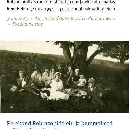
Rahvusarhiivis on korrastatud ja uurijatele kättesaadav
Rein Helme (21.02.1954 – 31.12.2003) isikuarhiiv. Rein…
3.06.2025
Astri Schönfelder, Rahvusarhiivi arhivaar
Fondi tutvustus
Perekond Robinsonide elu ja kummalised