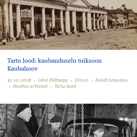
Tartu lood: kaubanduselu tuiksoon
Kaubahoov
31.10.2018
Liina Püttsepp
EV100
Fondi tutvustus
Huvitav arhivaal
Tartu lood