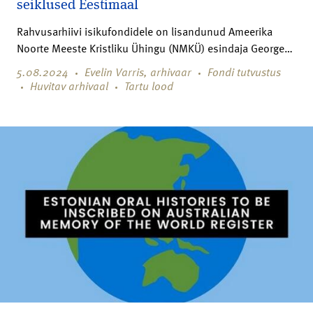
seiklused Eestimaal
Rahvusarhiivi isikufondidele on lisandunud Ameerika
Noorte Meeste Kristliku Ühingu (NMKÜ) esindaja George…
5.08.2024
Evelin Varris, arhivaar
Fondi tutvustus
Huvitav arhivaal
Tartu lood