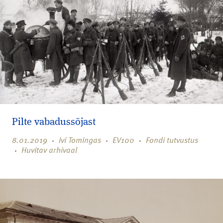
Pilte vabadussõjast
8.01.2019
Ivi Tomingas
EV100
Fondi tutvustus
Huvitav arhivaal