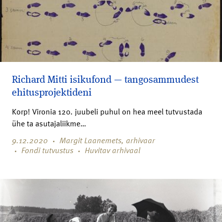
Richard Mitti isikufond — tangosammudest
ehitusprojektideni
Korp! Vironia 120. juubeli puhul on hea meel tutvustada
ühe ta asutajaliikme…
9.12.2020
Margit Laanemets, arhivaar
Fondi tutvustus
Huvitav arhivaal