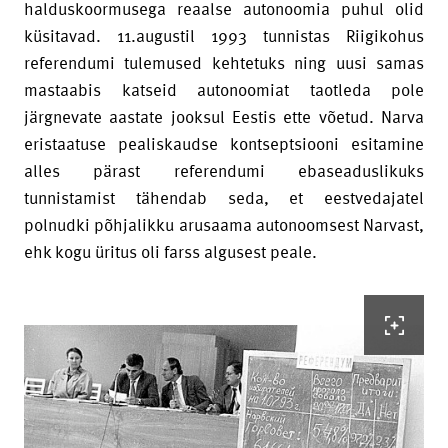
halduskoormusega reaalse autonoomia puhul olid
küsitavad. 11.augustil 1993 tunnistas Riigikohus
referendumi tulemused kehtetuks ning uusi samas
mastaabis katseid autonoomiat taotleda pole
järgnevate aastate jooksul Eestis ette võetud. Narva
eristaatuse pealiskaudse kontseptsiooni esitamine
alles pärast referendumi ebaseaduslikuks
tunnistamist tähendab seda, et eestvedajatel
polnudki põhjalikku arusaama autonoomsest Narvast,
ehk kogu üritus oli farss algusest peale.