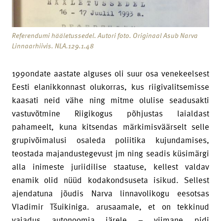
Referendumi hääletussedel. Autori foto. Originaal Asub Narva
Linnaarhiivis. NLA.129.1.48
1990ndate aastate alguses oli suur osa venekeelsest
Eesti elanikkonnast olukorras, kus riigivalitsemisse
kaasati neid vähe ning mitme olulise seadusakti
vastuvõtmine Riigikogus põhjustas laialdast
pahameelt, kuna kitsendas märkimisväärselt selle
grupivõimalusi osaleda poliitika kujundamises,
teostada majandustegevust jm ning seadis küsimärgi
alla inimeste juriidilise staatuse, kellest valdav
enamik olid nüüd kodakondsuseta isikud. Sellest
ajendatuna jõudis Narva linnavolikogu eesotsas
Vladimir Tšuikiniga. arusaamale, et on tekkinud
vajadus autonoomia järele – viimane pidi