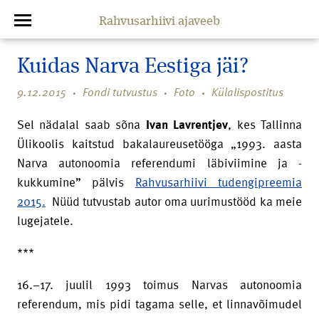
Rahvusarhiivi ajaveeb
Kuidas Narva Eestiga jäi?
9.12.2015
Fondi tutvustus
Foto
Külalispostitus
Sel nädalal saab sõna
Ivan Lavrentjev
, kes Tallinna
Ülikoolis kaitstud bakalaureusetööga „1993. aasta
Narva autonoomia referendumi läbiviimine ja -
kukkumine” pälvis
Rahvusarhiivi tudengipreemia
2015.
Nüüd tutvustab autor oma uurimustööd ka meie
lugejatele.
***
16.–17. juulil 1993 toimus Narvas autonoomia
referendum, mis pidi tagama selle, et linnavõimudel