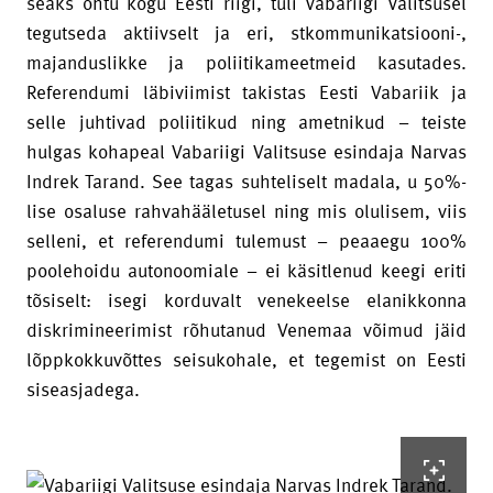
seaks ohtu kogu Eesti riigi, tuli Vabariigi Valitsusel
tegutseda aktiivselt ja eri, stkommunikatsiooni-,
majanduslikke ja poliitikameetmeid kasutades.
Referendumi läbiviimist takistas Eesti Vabariik ja
selle juhtivad poliitikud ning ametnikud – teiste
hulgas kohapeal Vabariigi Valitsuse esindaja Narvas
Indrek Tarand. See tagas suhteliselt madala, u 50%-
lise osaluse rahvahääletusel ning mis olulisem, viis
selleni, et referendumi tulemust – peaaegu 100%
poolehoidu autonoomiale – ei käsitlenud keegi eriti
tõsiselt: isegi korduvalt venekeelse elanikkonna
diskrimineerimist rõhutanud Venemaa võimud jäid
lõppkokkuvõttes seisukohale, et tegemist on Eesti
siseasjadega.