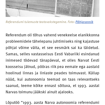
Referendumi tulemuste teatavakstegemine. Foto:
Põhjarannik
Referendum oli tõhus vahend venekeelse elanikkonna
probleemidele tähelepanu juhtimiseks ning kajastuse
põhjal võime väita, et see eesmärk sai ka täidetud.
Samas, selles vastasseisus Eesti Vabariiki esindanud
inimesed tõdevad tänapäeval, et olles Narvat Eesti
koosseisu jätnud, pööras riik pea eemale ega aastaid
hoolinud linnas ja linlaste peades toimuvast. Küllap
nüüd, kui autonoomia teemad on taas relevantseks
saanud, teeme kõike ennast sõltuva, et 1993. aastal
Narvas toimunu jääkski ainult ajalooks.
Lõputöö “1993. aasta Narva autonoomia referendumi