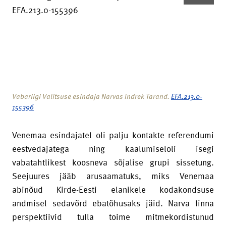
Vabariigi Valitsuse esindaja Narvas Indrek Tarand.
EFA.213.0-
155396
Venemaa esindajatel oli palju kontakte referendumi
eestvedajatega ning kaalumiseloli isegi
vabatahtlikest koosneva sõjalise grupi sissetung.
Seejuures jääb arusaamatuks, miks Venemaa
abinõud Kirde-Eesti elanikele kodakondsuse
andmisel sedavõrd ebatõhusaks jäid. Narva linna
perspektiivid tulla toime mitmekordistunud