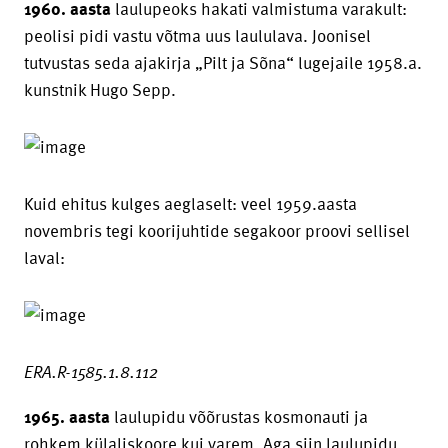
1960. aasta
laulupeoks hakati valmistuma varakult:
peolisi pidi vastu võtma uus laululava. Joonisel
tutvustas seda ajakirja „Pilt ja Sõna“ lugejaile 1958.a.
kunstnik Hugo Sepp.
Kuid ehitus kulges aeglaselt: veel 1959.aasta
novembris tegi koorijuhtide segakoor proovi sellisel
laval:
ERA.R-1585.1.8.112
1965. aasta
laulupidu võõrustas kosmonauti ja
rohkem külaliskoore kui varem. Aga siin laulupidu