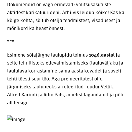
Dokumendid on väga erinevad: valitsusasutuste
aktidest karikatuurideni. Arhiivis leidub kõike! Kas ka
kõige kohta, sõltub otsija teadmistest, visadusest ja
mõnikord ka heast õnnest.
***
Esimene sõjajärgne laulupidu toimus
1946.aastal
ja
selle tehnilisteks ettevalmistamiseks (lauluväljaku ja
laululava korrastamine sama aasta kevadel ja suvel)
tehti tõesti suur töö. Aga premeeritutest olid
järgmiseks laulupeoks arreteeritud Tuudur Vettik,
Alfred Karindi ja Riho Päts, ametist tagandatud ja põlu
all teisigi.