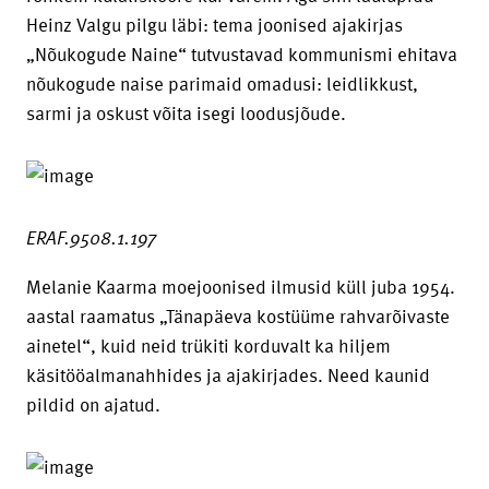
Heinz Valgu pilgu läbi: tema joonised ajakirjas
„Nõukogude Naine“ tutvustavad kommunismi ehitava
nõukogude naise parimaid omadusi: leidlikkust,
sarmi ja oskust võita isegi loodusjõude.
ERAF.9508.1.197
Melanie Kaarma moejoonised ilmusid küll juba 1954.
aastal raamatus „Tänapäeva kostüüme rahvarõivaste
ainetel“, kuid neid trükiti korduvalt ka hiljem
käsitööalmanahhides ja ajakirjades. Need kaunid
pildid on ajatud.