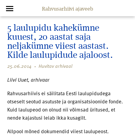
Rahvusarhiivi ajaveeb
5 laulupidu kahekümne
kuuest, 20 aastat saja
neljakümne viiest aastast.
Kilde laulupidude ajaloost.
25.06.2014
Huvitav arhivaal
Liivi Uuet, arhivaar
Rahvusarhiivis ei säilitata Eesti laulupidudega
otseselt seotud asutuste ja organisatsioonide fonde.
Kuid laulupeod on olnud nii võimsad üritused, et
nende kajastusi leiab ikka kusagilt.
Allpool mõned dokumendid viiest laulupeost.