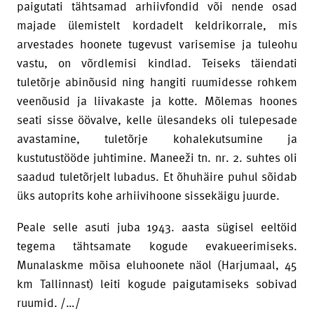
paigutati tähtsamad arhiivfondid või nende osad
majade ülemistelt kordadelt keldrikorrale, mis
arvestades hoonete tugevust varisemise ja tuleohu
vastu, on võrdlemisi kindlad. Teiseks täiendati
tuletõrje abinõusid ning hangiti ruumidesse rohkem
veenõusid ja liivakaste ja kotte. Mõlemas hoones
seati sisse öövalve, kelle ülesandeks oli tulepesade
avastamine, tuletõrje kohalekutsumine ja
kustutustööde juhtimine. Maneeži tn. nr. 2. suhtes oli
saadud tuletõrjelt lubadus. Et õhuhäire puhul sõidab
üks autoprits kohe arhiivihoone sissekäigu juurde.
Peale selle asuti juba 1943. aasta sügisel eeltöid
tegema tähtsamate kogude evakueerimiseks.
Munalaskme mõisa eluhoonete näol (Harjumaal, 45
km Tallinnast) leiti kogude paigutamiseks sobivad
ruumid. /…/