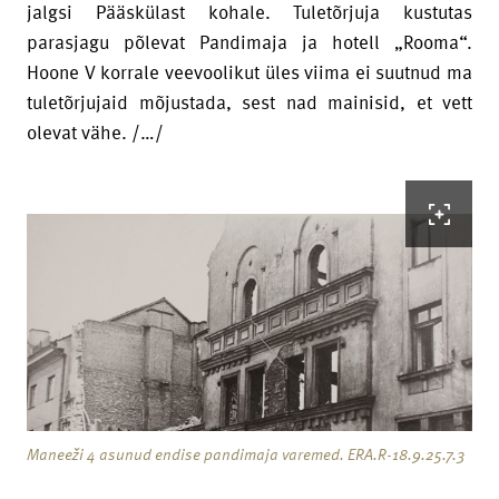
jalgsi Pääskülast kohale. Tuletõrjuja kustutas
parasjagu põlevat Pandimaja ja hotell „Rooma“.
Hoone V korrale veevoolikut üles viima ei suutnud ma
tuletõrjujaid mõjustada, sest nad mainisid, et vett
olevat vähe. /…/
Maneeži 4 asunud endise pandimaja varemed. ERA.R-18.9.25.7.3