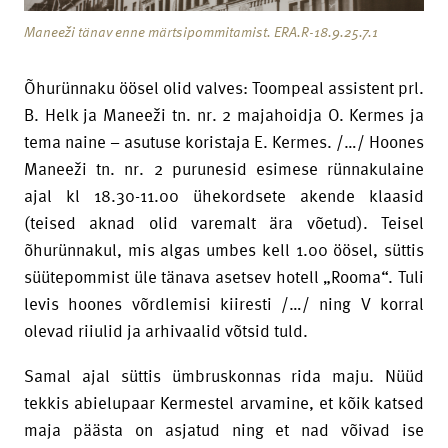
Maneeži tänav enne märtsipommitamist. ERA.R-18.9.25.7.1
Õhurünnaku öösel olid valves: Toompeal assistent prl.
B. Helk ja Maneeži tn. nr. 2 majahoidja O. Kermes ja
tema naine – asutuse koristaja E. Kermes. /…/ Hoones
Maneeži tn. nr. 2 purunesid esimese rünnakulaine
ajal kl 18.30-11.00 ühekordsete akende klaasid
(teised aknad olid varemalt ära võetud). Teisel
õhurünnakul, mis algas umbes kell 1.00 öösel, süttis
süütepommist üle tänava asetsev hotell „Rooma“. Tuli
levis hoones võrdlemisi kiiresti /…/ ning V korral
olevad riiulid ja arhivaalid võtsid tuld.
Samal ajal süttis ümbruskonnas rida maju. Nüüd
tekkis abielupaar Kermestel arvamine, et kõik katsed
maja päästa on asjatud ning et nad võivad ise