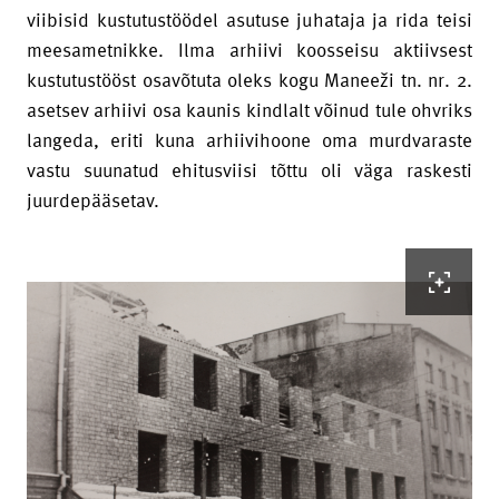
viibisid kustutustöödel asutuse juhataja ja rida teisi
meesametnikke. Ilma arhiivi koosseisu aktiivsest
kustutustööst osavõtuta oleks kogu Maneeži tn. nr. 2.
asetsev arhiivi osa kaunis kindlalt võinud tule ohvriks
langeda, eriti kuna arhiivihoone oma murdvaraste
vastu suunatud ehitusviisi tõttu oli väga raskesti
juurdepääsetav.