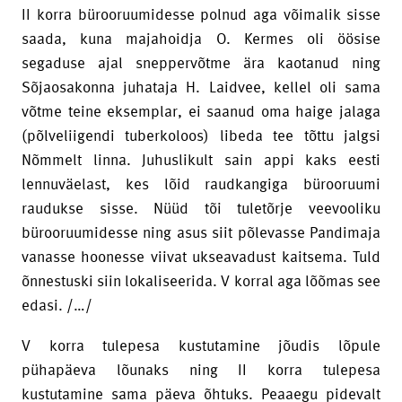
II korra bürooruumidesse polnud aga võimalik sisse
saada, kuna majahoidja O. Kermes oli öösise
segaduse ajal sneppervõtme ära kaotanud ning
Sõjaosakonna juhataja H. Laidvee, kellel oli sama
võtme teine eksemplar, ei saanud oma haige jalaga
(põlveliigendi tuberkoloos) libeda tee tõttu jalgsi
Nõmmelt linna. Juhuslikult sain appi kaks eesti
lennuväelast, kes lõid raudkangiga bürooruumi
raudukse sisse. Nüüd tõi tuletõrje veevooliku
bürooruumidesse ning asus siit põlevasse Pandimaja
vanasse hoonesse viivat ukseavadust kaitsema. Tuld
õnnestuski siin lokaliseerida. V korral aga lõõmas see
edasi. /…/
V korra tulepesa kustutamine jõudis lõpule
pühapäeva lõunaks ning II korra tulepesa
kustutamine sama päeva õhtuks. Peaaegu pidevalt