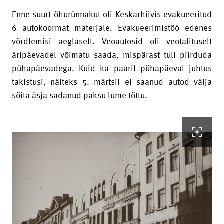
Enne suurt õhurünnakut oli Keskarhiivis evakueeritud
6 autokoormat materjale. Evakueerimistöö edenes
võrdlemisi aeglaselt. Veoautosid oli veotalituselt
äripäevadel võimatu saada, mispärast tuli piirduda
pühapäevadega. Kuid ka paaril pühapäeval juhtus
takistusi, näiteks 5. märtsil ei saanud autod välja
sõita äsja sadanud paksu lume tõttu.