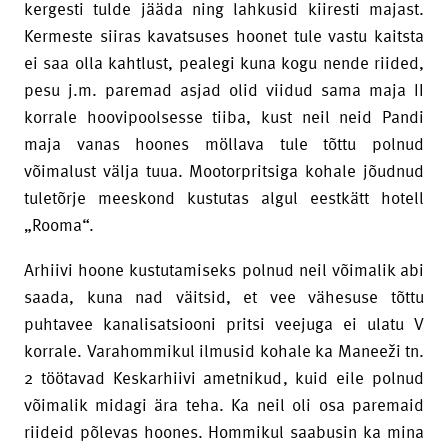
kergesti tulde jääda ning lahkusid kiiresti majast.
Kermeste siiras kavatsuses hoonet tule vastu kaitsta
ei saa olla kahtlust, pealegi kuna kogu nende riided,
pesu j.m. paremad asjad olid viidud sama maja II
korrale hoovipoolsesse tiiba, kust neil neid Pandi
maja vanas hoones möllava tule tõttu polnud
võimalust välja tuua. Mootorpritsiga kohale jõudnud
tuletõrje meeskond kustutas algul eestkätt hotell
„Rooma“.
Arhiivi hoone kustutamiseks polnud neil võimalik abi
saada, kuna nad väitsid, et vee vähesuse tõttu
puhtavee kanalisatsiooni pritsi veejuga ei ulatu V
korrale. Varahommikul ilmusid kohale ka Maneeži tn.
2 töötavad Keskarhiivi ametnikud, kuid eile polnud
võimalik midagi ära teha. Ka neil oli osa paremaid
riideid põlevas hoones. Hommikul saabusin ka mina