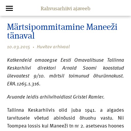
Rahvusarhiivi ajaveeb
Märtsipommitamine Maneeži
tänaval
10.03.2015
Huvitav arhivaal
Katkendeid omaaegse Eesti Omavalitsuse Tallinna
Keskarhiivi direktori Arnold Soomi koostatud
ülevaatest 9/10. märtsil toimunud õhurünnakust.
ERA.1265.1.316.
Aruande leidis arhiivihoidlast Gristel Ramler.
Tallinna Keskarhiivis olid juba 1941. a algades
tarvitusele võetud abinõusid õhuohu vastu. Nii
Toompea lossis kui Maneeži tn nr 2. asetsevas hoones