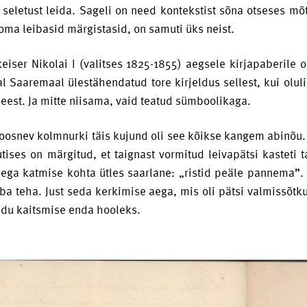
 seletust leida. Sageli on need kontekstist sõna otseses mõtt
oma leibasid märgistasid, on samuti üks neist.
iser Nikolai I (valitses 1825-1855) aegsele kirjapaberile
al Saaremaal ülestähendatud tore kirjeldus sellest, kui oluli
eest. Ja mitte niisama, vaid teatud sümboolikaga.
 koosnev kolmnurki täis kujund oli see kõikse kangem abinõu. 
utises on märgitud, et taignast vormitud leivapätsi kasteti 
idega katmise kohta ütles saarlane: „ristid peäle pannema”. 
lba teha. Just seda kerkimise aega, mis oli pätsi valmissõtk
du kaitsmise enda hooleks.