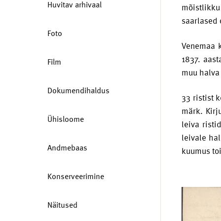
Huvitav arhivaal
mõistlikku
saarlased 
Foto
Venemaa ke
1837. aast
Film
muu halva 
Dokumendihaldus
33 ristist
märk. Kirj
Ühisloome
leiva rist
leivale ha
Andmebaas
kuumus toi
Konserveerimine
Näitused