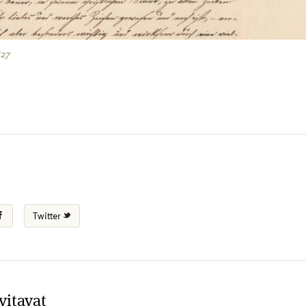
827
Twitter
vitavat