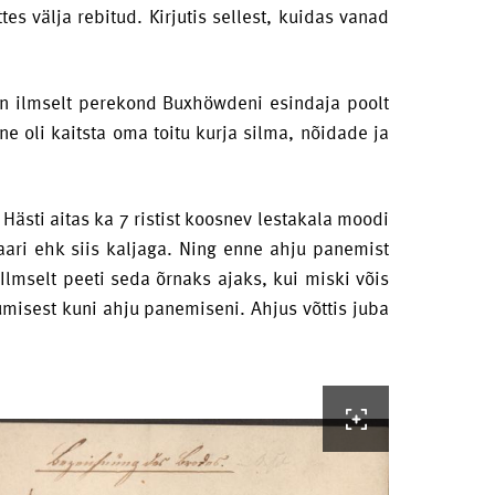
es välja rebitud. Kirjutis sellest, kuidas vanad
 on ilmselt perekond Buxhöwdeni esindaja poolt
ne oli kaitsta oma toitu kurja silma, nõidade ja
Hästi aitas ka 7 ristist koosnev lestakala moodi
taari ehk siis kaljaga. Ning enne ahju panemist
Ilmselt peeti seda õrnaks ajaks, kui miski võis
umisest kuni ahju panemiseni. Ahjus võttis juba