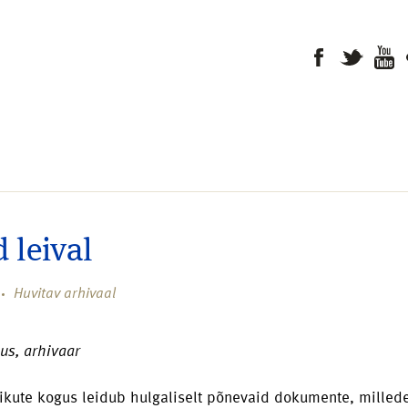
d leival
Huvitav arhivaal
us, arhivaar
ikute kogus leidub hulgaliselt põnevaid dokumente, milled