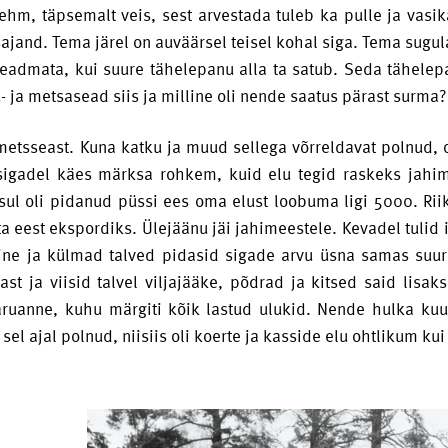
Lehm, täpsemalt veis, sest arvestada tuleb ka pulle ja vas
ajand. Tema järel on auväärsel teisel kohal siga. Tema sugul
eadmata, kui suure tähelepanu alla ta satub. Seda tähelep
u- ja metsasead siis ja milline oli nende saatus pärast surma?
etsseast. Kuna katku ja muud sellega võrreldavat polnud, 
sigadel käes märksa rohkem, kuid elu tegid raskeks jahim
sul oli pidanud püssi ees oma elust loobuma ligi 5000. Riikl
ta eest ekspordiks. Ülejäänu jäi jahimeestele. Kevadel tulid 
ine ja külmad talved pidasid sigade arvu üsna samas suur
ast ja viisid talvel viljajääke, põdrad ja kitsed said lisak
 aruanne, kuhu märgiti kõik lastud ulukid. Nende hulka k
sel ajal polnud, niisiis oli koerte ja kasside elu ohtlikum ku