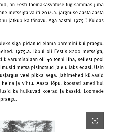
ikaid, on Eesti loomakasvatuse tugisammas juba
ane metssiga valiti 2014.a. järgmise aasta aasta
anu jätkub ka tänavu. Aga aastal 1975 ? Kuidas
oleks siga pidanud elama paremini kui praegu.
ehed. 1975.a. lõpul oli Eestis 8200 metssiga,
ik varumisplaan oli 40 tonni liha, sellest pool
ilmusid metsa pisinotsud ja elu läks edasi. Usin
usjärgus veel pikka aega. Jahimehed külvasid
s heina ja vihtu. Aasta lõpul koostati ametlikul
uulusid ka hulkuvad koerad ja kassid. Loomade
i praegu.