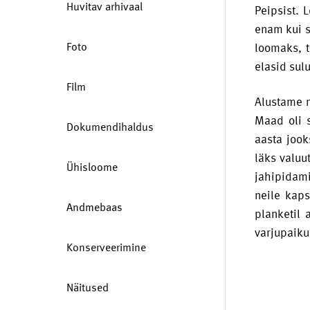
Huvitav arhivaal
Peipsist. 
enam kui s
Foto
loomaks, t
elasid sul
Film
Alustame m
Maad oli 
Dokumendihaldus
aasta jook
läks valuu
Ühisloome
jahipidam
neile kaps
Andmebaas
planketil
varjupaiku 
Konserveerimine
Näitused