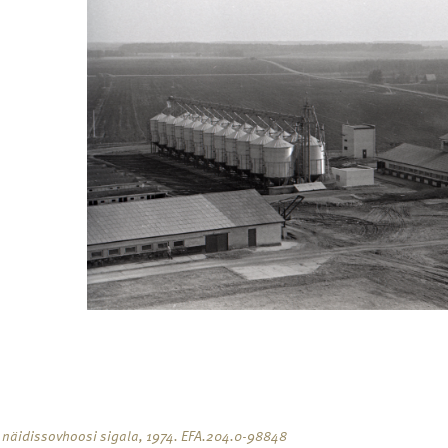
i näidissovhoosi sigala, 1974. EFA.204.0-98848