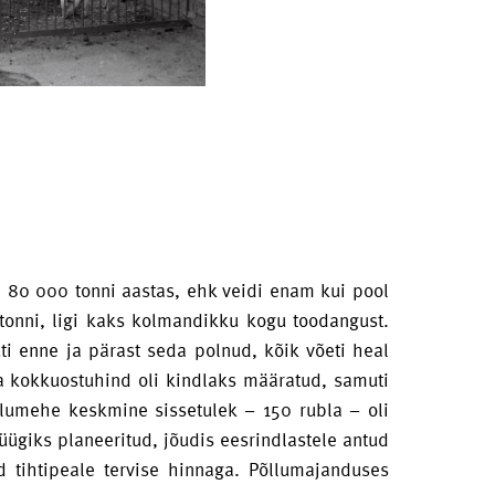
a 80 000 tonni aastas, ehk veidi enam kui pool
 tonni, ligi kaks kolmandikku kogu toodangust.
ti enne ja pärast seda polnud, kõik võeti heal
Liha kokkuostuhind oli kindlaks määratud, samuti
õllumehe keskmine sissetulek – 150 rubla – oli
üügiks planeeritud, jõudis eesrindlastele antud
 tihtipeale tervise hinnaga. Põllumajanduses