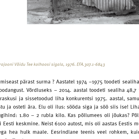
 rajooni Võidu Tee kolhoosi sigala, 1976. EFA.307.1-6843
rmiseast pärast surma ? Aastatel 1974 –1975 toodeti sealih
oodangust. Võrdluseks – 2014. aastal toodeti sealiha 48,7
raskusi ja sissetoodud liha konkurentsi 1975. aastal, samu
tu ja osteti ära. Elu oli ilus: sööda siga ja söö siis ise! 
ügihind: 1.80 – 2 rubla kilo. Kas põllumees oli jõukas? P
 Eesti keskmine. Neist 6100 autost, mis oli aastas Eestis m
ega hea hulk maale. Eesrindlane teenis veel rohkem, kuid