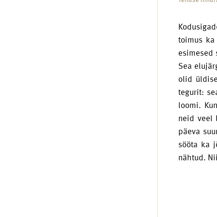
Kodusigade
toimus ka
esimesed s
Sea elujä
olid üldis
tegurit: s
loomi. Ku
neid veel 
päeva suur
sööta ka j
nähtud. Ni