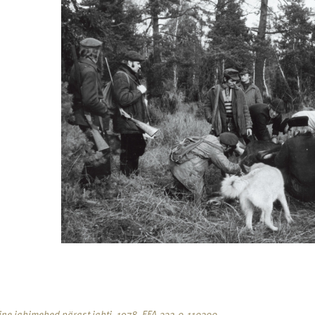
ine jahimehed pärast jahti, 1978. EFA.332.0-110300