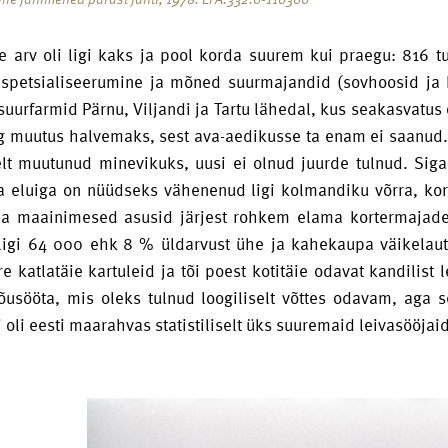
 arv oli ligi kaks ja pool korda suurem kui praegu: 816 tu
 spetsialiseerumine ja mõned suurmajandid (sovhoosid ja 
uurfarmid Pärnu, Viljandi ja Tartu lähedal, kus seakasvatus 
rg muutus halvemaks, sest ava-aedikusse ta enam ei saanu
elt muutunud minevikuks, uusi ei olnud juurde tulnud. Siga
ea eluiga on nüüdseks vähenenud ligi kolmandiku võrra, ko
na maainimesed asusid järjest rohkem elama kortermajades
ligi 64 000 ehk 8 % üldarvust ühe ja kahekaupa väikelauta
e katlatäie kartuleid ja tõi poest kotitäie odavat kandilist
õusööta, mis oleks tulnud loogiliselt võttes odavam, aga
i oli eesti maarahvas statistiliselt üks suuremaid leivasööja