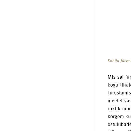
Kohtla-Järve
Mis sai fa
kogu lihat
Turustamis
meelel vas
riiklik mü
kõrgem kui
ostulubad