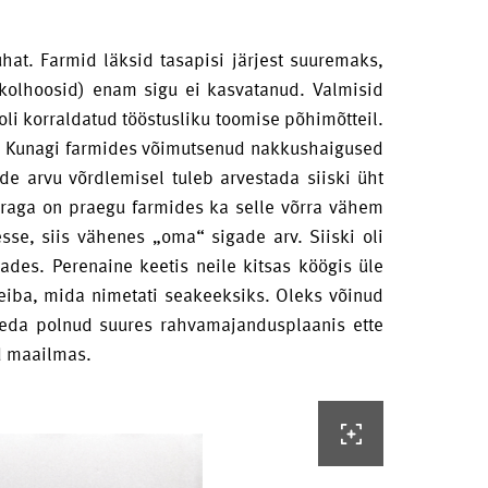
hat. Farmid läksid tasapisi järjest suuremaks,
kolhoosid) enam sigu ei kasvatanud. Valmisid
oli korraldatud tööstusliku toomise põhimõtteil.
d. Kunagi farmides võimutsenud nakkushaigused
de arvu võrdlemisel tuleb arvestada siiski üht
rraga on praegu farmides ka selle võrra vähem
se, siis vähenes „oma“ sigade arv. Siiski oli
des. Perenaine keetis neile kitsas köögis üle
 leiba, mida nimetati seakeeksiks. Oleks võinud
 seda polnud suures rahvamajandusplaanis ette
id maailmas.