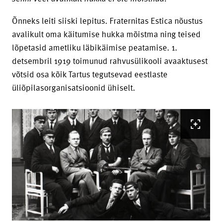
Õnneks leiti siiski lepitus. Fraternitas Estica nõustus
avalikult oma käitumise hukka mõistma ning teised
lõpetasid ametliku läbikäimise peatamise. 1.
detsembril 1919 toimunud rahvusülikooli avaaktusest
võtsid osa kõik Tartus tegutsevad eestlaste
üliõpilasorganisatsioonid ühiselt.