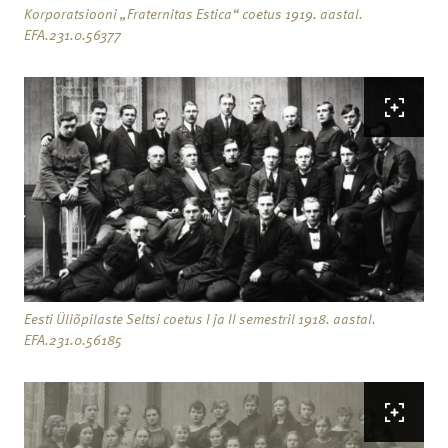
Korporatsiooni „Fraternitas Estica“ coetus 1919. aastal.
EFA.231.0.56377
Eesti Üliõpilaste Seltsi coetus I ja II semestril 1918. aastal.
EFA.231.0.56185