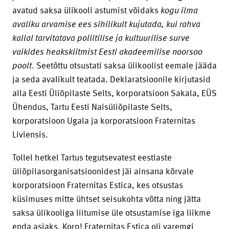
avatud saksa ülikooli astumist võidaks
kogu ilma
avaliku arvamise ees sihilikult kujutada, kui rahva
kallal tarvitatava poliitilise ja kultuurilise surve
vaikides heakskiitmist Eesti akadeemilise noorsoo
poolt
. Seetõttu otsustati saksa ülikoolist eemale jääda
ja seda avalikult teatada. Deklaratsioonile kirjutasid
alla Eesti Üliõpilaste Selts, korporatsioon Sakala, EÜS
Ühendus, Tartu Eesti Naisüliõpilaste Selts,
korporatsioon Ugala ja korporatsioon Fraternitas
Liviensis.
Tollel hetkel Tartus tegutsevatest eestlaste
üliõpilasorganisatsioonidest jäi ainsana kõrvale
korporatsioon Fraternitas Estica, kes otsustas
küsimuses mitte ühtset seisukohta võtta ning jätta
saksa ülikooliga liitumise üle otsustamise iga liikme
enda asjaks. Korp! Fraternitas Estica oli varemgi