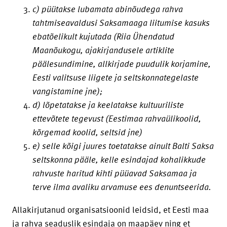
c) püütakse lubamata abinõudega rahva
tahtmiseavaldusi Saksamaaga liitumise kasuks
ebatõelikult kujutada (Riia Ühendatud
Maanõukogu, ajakirjandusele artiklite
päälesundimine, allkirjade puudulik korjamine,
Eesti valitsuse liigete ja seltskonnategelaste
vangistamine jne);
d) lõpetatakse ja keelatakse kultuuriliste
ettevõtete tegevust (Eestimaa rahvaülikoolid,
kõrgemad koolid, seltsid jne)
e) selle kõigi juures toetatakse ainult Balti Saksa
seltskonna pääle, kelle esindajad kohalikkude
rahvuste haritud kihti püüavad Saksamaa ja
terve ilma avaliku arvamuse ees denuntseerida.
Allakirjutanud organisatsioonid leidsid, et Eesti maa
ja rahva seaduslik esindaja on maapäev ning et