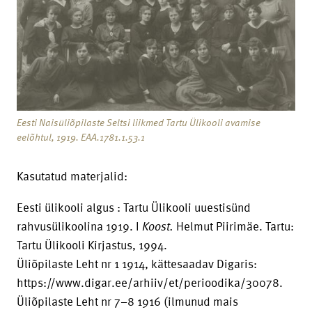
Eesti Naisüliõpilaste Seltsi liikmed Tartu Ülikooli avamise
eelõhtul, 1919. EAA.1781.1.53.1
Kasutatud materjalid:
Eesti ülikooli algus : Tartu Ülikooli uuestisünd
rahvusülikoolina 1919. I
Koost.
Helmut Piirimäe. Tartu:
Tartu Ülikooli Kirjastus, 1994.
Üliõpilaste Leht nr 1 1914, kättesaadav Digaris:
https://www.digar.ee/arhiiv/et/perioodika/30078.
Üliõpilaste Leht nr 7–8 1916 (ilmunud mais