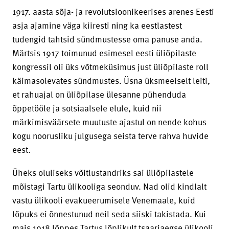
1917. aasta sõja- ja revolutsioonikeerises arenes Eesti
asja ajamine väga kiiresti ning ka eestlastest
tudengid tahtsid sündmustesse oma panuse anda.
Märtsis 1917 toimunud esimesel eesti üliõpilaste
kongressil oli üks võtmeküsimus just üliõpilaste roll
käimasolevates sündmustes. Üsna üksmeelselt leiti,
et rahuajal on üliõpilase ülesanne pühenduda
õppetööle ja sotsiaalsele elule, kuid nii
märkimisväärsete muutuste ajastul on nende kohus
kogu noorusliku julgusega seista terve rahva huvide
eest.
Üheks oluliseks võitlustandriks sai üliõpilastele
mõistagi Tartu ülikooliga seonduv. Nad olid kindlalt
vastu ülikooli evakueerumisele Venemaale, kuid
lõpuks ei õnnestunud neil seda siiski takistada. Kui
mais 1918 lõppes Tartus lõplikult tsaariaegse ülikooli