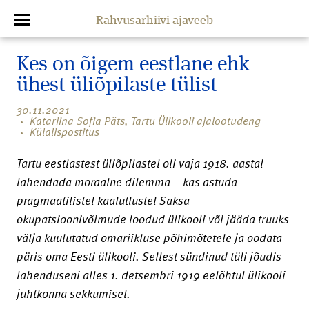
Rahvusarhiivi ajaveeb
Kes on õigem eestlane ehk
ühest üliõpilaste tülist
30.11.2021
Katariina Sofia Päts, Tartu Ülikooli ajalootudeng
Külalispostitus
Tartu eestlastest üliõpilastel oli vaja 1918. aastal
lahendada moraalne dilemma – kas astuda
pragmaatilistel kaalutlustel Saksa
okupatsioonivõimude loodud ülikooli või jääda truuks
välja kuulutatud omariikluse põhimõtetele ja oodata
päris oma Eesti ülikooli. Sellest sündinud tüli jõudis
lahenduseni alles 1. detsembri 1919 eelõhtul ülikooli
juhtkonna sekkumisel.