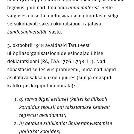
tegevus, jäid nad ilma oma
alma materist.
Selle
valguses on seda imetlusväärsem üliõpilaste selge
seisukohavõtt saksa okupatsiooni rajatava
Landesuniversität
i vastu.
3. oktoobril 1918 avaldasid Tartu eesti
üliõpilasorganisatsioonide esindajad ühise
deklaratsiooni (RA, EAA.1776.1.738, l 1). Nad
sõnastasid selles viis probleemi, mida nad nägid
asutatava saksa ülikooli juures (siin ja edaspidi
kaldkirjas kirjapilt muutmata):
a) rahva õigel esitusel (kellel ka ülikooli
korraldus teoksil on) takistatakse kestvalt
tegevust avaldamast;
b) aetakse sihikindlat ümberrahvustamise
poliitikat koolides;