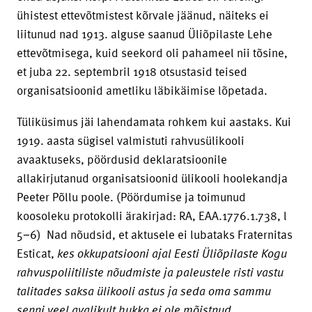
ühistest ettevõtmistest kõrvale jäänud, näiteks ei
liitunud nad 1913. alguse saanud Üliõpilaste Lehe
ettevõtmisega, kuid seekord oli pahameel nii tõsine,
et juba 22. septembril 1918 otsustasid teised
organisatsioonid ametliku läbikäimise lõpetada.
Tüliküsimus jäi lahendamata rohkem kui aastaks. Kui
1919. aasta sügisel valmistuti rahvusülikooli
avaaktuseks, pöördusid deklaratsioonile
allakirjutanud organisatsioonid ülikooli hoolekandja
Peeter Põllu poole. (Pöördumise ja toimunud
koosoleku protokolli ärakirjad: RA, EAA.1776.1.738, l
5−6) Nad nõudsid, et aktusele ei lubataks Fraternitas
Esticat,
kes okkupatsiooni ajal Eesti Üliõpilaste Kogu
rahvuspoliitiliste nõudmiste ja paleustele risti vastu
talitades saksa ülikooli astus ja seda oma sammu
senni veel avalikult hukka ei ole mõistnud.