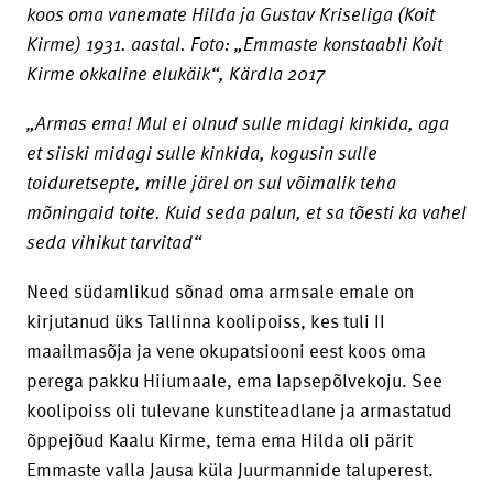
koos oma vanemate Hilda ja Gustav Kriseliga (Koit
Kirme) 1931. aastal. Foto: „Emmaste konstaabli Koit
Kirme okkaline elukäik“, Kärdla 2017
„Armas ema! Mul ei olnud sulle midagi kinkida, aga
et siiski midagi sulle kinkida, kogusin sulle
toiduretsepte, mille järel on sul võimalik teha
mõningaid toite. Kuid seda palun, et sa tõesti ka vahel
seda vihikut tarvitad“
Need südamlikud sõnad oma armsale emale on
kirjutanud üks Tallinna koolipoiss, kes tuli II
maailmasõja ja vene okupatsiooni eest koos oma
perega pakku Hiiumaale, ema lapsepõlvekoju. See
koolipoiss oli tulevane kunstiteadlane ja armastatud
õppejõud Kaalu Kirme, tema ema Hilda oli pärit
Emmaste valla Jausa küla Juurmannide taluperest.