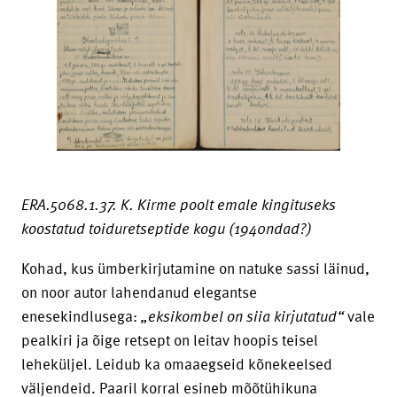
ERA.5068.1.37. K. Kirme poolt emale kingituseks
koostatud toiduretseptide kogu (1940ndad?)
Kohad, kus ümberkirjutamine on natuke sassi läinud,
on noor autor lahendanud elegantse
enesekindlusega:
„eksikombel on siia kirjutatud“
vale
pealkiri ja õige retsept on leitav hoopis teisel
leheküljel. Leidub ka omaaegseid kõnekeelsed
väljendeid. Paaril korral esineb mõõtühikuna