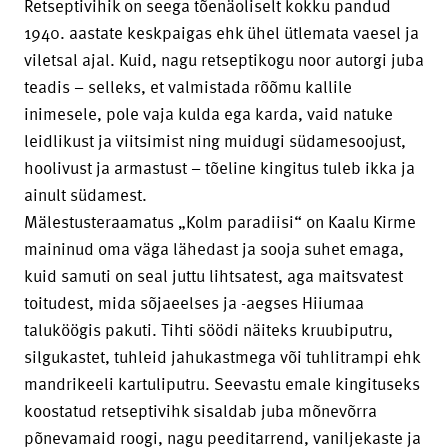
Retseptivihik on seega tõenäoliselt kokku pandud
1940. aastate keskpaigas ehk ühel ütlemata vaesel ja
viletsal ajal. Kuid, nagu retseptikogu noor autorgi juba
teadis – selleks, et valmistada rõõmu kallile
inimesele, pole vaja kulda ega karda, vaid natuke
leidlikust ja viitsimist ning muidugi südamesoojust,
hoolivust ja armastust – tõeline kingitus tuleb ikka ja
ainult südamest.
Mälestusteraamatus „Kolm paradiisi“ on Kaalu Kirme
maininud oma väga lähedast ja sooja suhet emaga,
kuid samuti on seal juttu lihtsatest, aga maitsvatest
toitudest, mida sõjaeelses ja -aegses Hiiumaa
taluköögis pakuti. Tihti söödi näiteks kruubiputru,
silgukastet, tuhleid jahukastmega või tuhlitrampi ehk
mandrikeeli kartuliputru. Seevastu emale kingituseks
koostatud retseptivihk sisaldab juba mõnevõrra
põnevamaid roogi, nagu peeditarrend, vaniljekaste ja