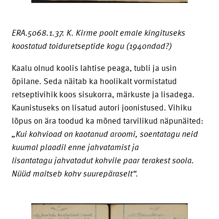
ERA.5068.1.37. K. Kirme poolt emale kingituseks
koostatud toiduretseptide kogu (1940ndad?)
Kaalu olnud koolis lahtise peaga, tubli ja usin
õpilane. Seda näitab ka hoolikalt vormistatud
retseptivihik koos sisukorra, märkuste ja lisadega.
Kaunistuseks on lisatud autori joonistused. Vihiku
lõpus on ära toodud ka mõned tarvilikud näpunäited:
„Kui kohvioad on kaotanud aroomi, soentatagu neid
kuumal plaadil enne jahvatamist ja
lisantatagu jahvatadut kohvile paar terakest soola.
Nüüd maitseb kohv suurepäraselt“.