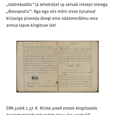
„taldrekudäis“
ja leheküljel 19 seisab retsept nimega
„Rasvaputru“
. Aga ega siis mõni sisse lipsanud
kirjaviga pisenda ühegi ema südamerõõmu oma
armsa lapse kingituse üle!
ERA.5068.1.37. K. Kirme poolt emale kingituseks
koostatud toiduretseptide kogu (1940ndad?)