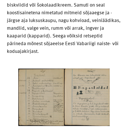
biskviidid või šokolaadikreem. Samuti on seal
koostisainetena nimetatud mitmeid sõjaaegse ja -
järgse aja luksuskaupu, nagu kohvioad, veiniäädikas,
mandlid, valge vein, rumm või arrak, ingver ja
kaaparid (kapparid). Seega võiksid retseptid
pärineda mõnest sõjaeelse Eesti Vabariigi naiste- või
koduajakirjast.