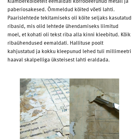
Klamberköidetelt eemaldati korrodeerunud metall ja
paberiosakesed. Õmmeldud köited võeti lahti.
Paarislehtede tekitamiseks oli köite seljaks kasutatud
ribasid, mis olid lehtede ühendamiseks liimitud
moel, et kohati oli tekst riba alla kinni kleebitud. Kõik
ribaühendused eemaldati. Hallituse poolt
kahjustatud ja kokku kleepunud lehed tuli millimeetri
haaval skalpelliga üksteisest lahti eraldada.