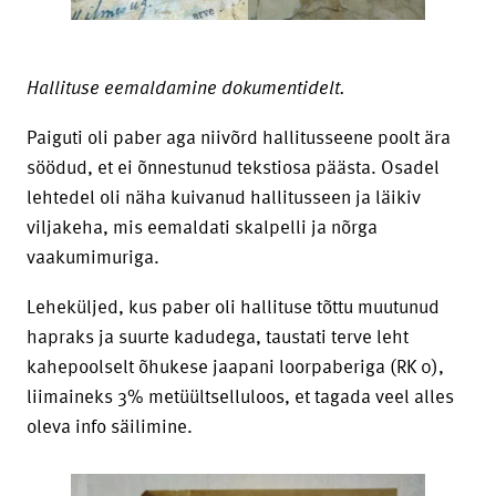
Hallituse eemaldamine dokumentidelt.
Paiguti oli paber aga niivõrd hallitusseene poolt ära
söödud, et ei õnnestunud tekstiosa päästa. Osadel
lehtedel oli näha kuivanud hallitusseen ja läikiv
viljakeha, mis eemaldati skalpelli ja nõrga
vaakumimuriga.
Leheküljed, kus paber oli hallituse tõttu muutunud
hapraks ja suurte kadudega, taustati terve leht
kahepoolselt õhukese jaapani loorpaberiga (RK 0),
liimaineks 3% metüültselluloos, et tagada veel alles
oleva info säilimine.