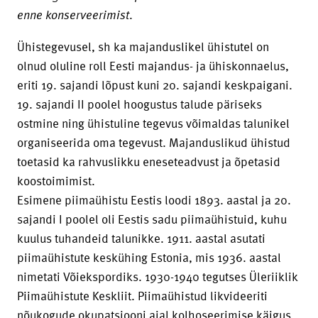
enne konserveerimist
.
Ühistegevusel, sh ka majanduslikel ühistutel on
olnud oluline roll Eesti majandus- ja ühiskonnaelus,
eriti 19. sajandi lõpust kuni 20. sajandi keskpaigani.
19. sajandi II poolel hoogustus talude päriseks
ostmine ning ühistuline tegevus võimaldas talunikel
organiseerida oma tegevust. Majanduslikud ühistud
toetasid ka rahvuslikku eneseteadvust ja õpetasid
koostoimimist.
Esimene piimaühistu Eestis loodi 1893. aastal ja 20.
sajandi I poolel oli Eestis sadu piimaühistuid, kuhu
kuulus tuhandeid talunikke. 1911. aastal asutati
piimaühistute keskühing Estonia, mis 1936. aastal
nimetati Võiekspordiks. 1930-1940 tegutses Üleriiklik
Piimaühistute Keskliit. Piimaühistud likvideeriti
nõukogude okupatsiooni ajal kolhoseerimise käigus