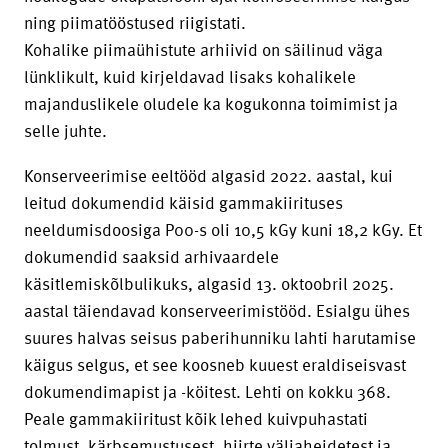
ning piimatööstused riigistati.
Kohalike piimaühistute arhiivid on säilinud väga
lünklikult, kuid kirjeldavad lisaks kohalikele
majanduslikele oludele ka kogukonna toimimist ja
selle juhte.
Konserveerimise eeltööd algasid 2022. aastal, kui
leitud dokumendid käisid gammakiirituses
neeldumisdoosiga P00-s oli 10,5 kGy kuni 18,2 kGy. Et
dokumendid saaksid arhivaardele
käsitlemiskõlbulikuks, algasid 13. oktoobril 2025.
aastal täiendavad konserveerimistööd. Esialgu ühes
suures halvas seisus paberihunniku lahti harutamise
käigus selgus, et see koosneb kuuest eraldiseisvast
dokumendimapist ja -köitest. Lehti on kokku 368.
Peale gammakiiritust kõik lehed kuivpuhastati
tolmust, kärbsemustusest, hiirte väljaheidetest ja