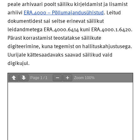
peale arhivaari poolt säiliku kirjeldamist ja lisamist
arhiivi
ERA.4000 – Põllumajandusühistud
. Leitud
dokumentidest sai seitse erinevat säilikut
leidandmetega ERA.4000.6414 kuni ERA.4000.1.6420.
Pärast korrastamist teostatakse säilikute
digiteerimine, kuna tegemist on hallituskahjustusega.
Uurijale kättesaadavaks saavad säilikud vaid
digikujul.
Page
1
/
1
Zoom
100%