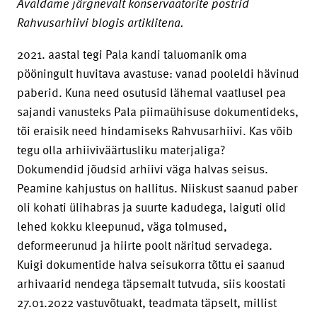
Avaldame järgnevalt konservaatorite postrid
Rahvusarhiivi blogis artiklitena.
2021. aastal tegi Pala kandi taluomanik oma
pööningult huvitava avastuse: vanad pooleldi hävinud
paberid. Kuna need osutusid lähemal vaatlusel pea
sajandi vanusteks Pala piimaühisuse dokumentideks,
tõi eraisik need hindamiseks Rahvusarhiivi. Kas võib
tegu olla arhiiviväärtusliku materjaliga?
Dokumendid jõudsid arhiivi väga halvas seisus.
Peamine kahjustus on hallitus. Niiskust saanud paber
oli kohati ülihabras ja suurte kadudega, laiguti olid
lehed kokku kleepunud, väga tolmused,
deformeerunud ja hiirte poolt näritud servadega.
Kuigi dokumentide halva seisukorra tõttu ei saanud
arhivaarid nendega täpsemalt tutvuda, siis koostati
27.01.2022 vastuvõtuakt, teadmata täpselt, millist