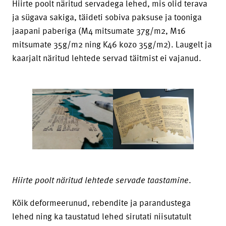
Hiirte poolt näritud servadega lehed, mis olid terava
ja sügava sakiga, täideti sobiva paksuse ja tooniga
jaapani paberiga (M4 mitsumate 37g/m2, M16
mitsumate 35g/m2 ning K46 kozo 35g/m2). Laugelt ja
kaarjalt näritud lehtede servad täitmist ei vajanud.
Hiirte poolt näritud lehtede servade taastamine
.
Kõik deformeerunud, rebendite ja parandustega
lehed ning ka taustatud lehed sirutati niisutatult