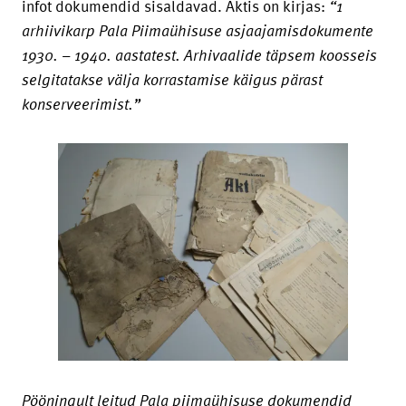
infot dokumendid sisaldavad. Aktis on kirjas:
“1
arhiivikarp Pala Piimaühisuse asjaajamisdokumente
1930. – 1940. aastatest. Arhivaalide täpsem koosseis
selgitatakse välja korrastamise käigus pärast
konserveerimist.”
Pööningult leitud Pala piimaühisuse dokumendid