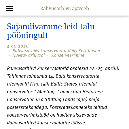
Rahvusarhiivi ajaveeb
Sajandivanune leid talu
pööningult
4.06.2026
Rahvusarhiivi konservaator Kelly Kert-Köster
Huvitav arhivaal
Konserveerimine
Rahvusarhiivi konservaatorid osalesid 22.-25. aprillil
Tallinnas toimunud 14. Balti konservaatorite
triennaalil (The 14th Batlic States Triennial
Conservators’ Meeting. Connecting Histories:
Conservation in a Shifting Landscape) nelja
posterettekandega. Posterettekanneteks tehtud
konserveerimistööd on huvitav sissevaade
Rahvusarhiivi konservaatorite töösse.