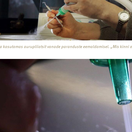
 kasutamas aurupliiatsit vanade paranduste eemaldamisel. „Mis kinni o