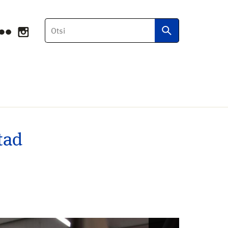
Otsi
tad