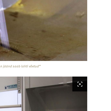
n jäänd saab lahti võetud“