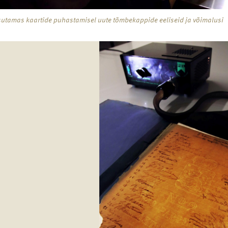
asutamas kaartide puhastamisel uute tõmbekappide eeliseid ja võimalusi