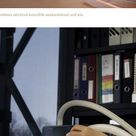
andmas väsinud kaardile vaakumlaual uut elu