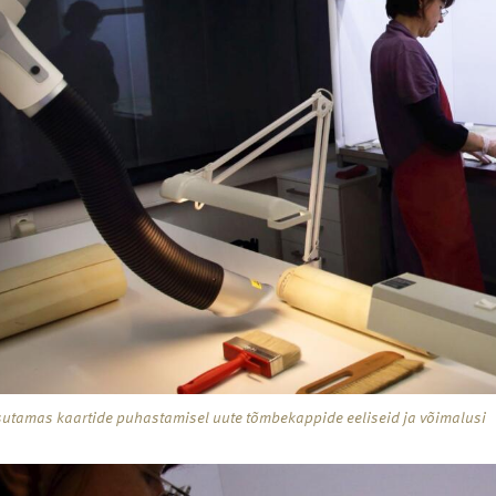
asutamas kaartide puhastamisel uute tõmbekappide eeliseid ja võimalusi