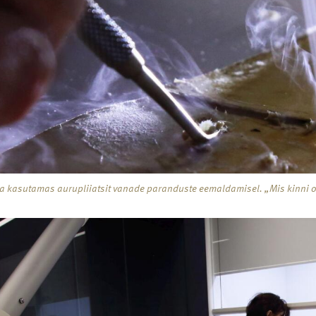
 kasutamas aurupliiatsit vanade paranduste eemaldamisel. „Mis kinni o