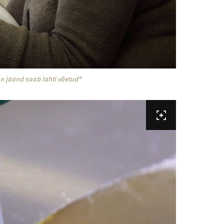
n jäänd saab lahti võetud“