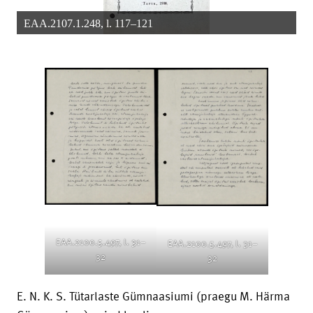
EAA.2107.1.248, l. 117–121
EAA.2100.5.497, l. 31–
EAA.2100.5.497, l. 31–
32
32
E. N. K. S. Tütarlaste Gümnaasiumi (praegu M. Härma