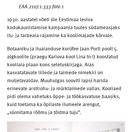
EAA.2107.1.333 foto 1
1930. aastatel võeti üle Eestimaa leviva
kodukaunistamise kampaania tuules südameasjaks
ilu- ja tarbeaia rajamine ka koolimajade kõrvale.
Botaaniku ja iluaianduse korüfee Jaan Porti poolt 5.
algkoolile (praegu Karlova kool Lina tn-l) koostatud
kooliaia plaan koos seletuskirjaga. Aias
kasvatatavate lillede ja taimede nimekiri on
muljetavaldav. Muuhulgas sooviti lapsi harida
erinevate arstirohu- ja mürktaimede vallas. Kooliaed
pidi olema vahetuks õppe- ja töökasvatuse baasiks,
kuid toetama ka õpilaste ilumeele arengut,
„sünnitama rõõmu ja tõstma tuju“.