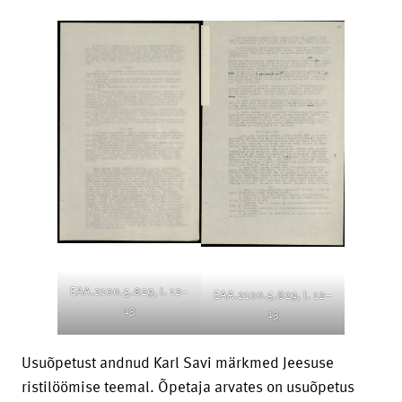
EAA.2100.5.829, l. 12–
EAA.2100.5.829, l. 12–
13
13
Usuõpetust andnud Karl Savi märkmed Jeesuse
ristilöömise teemal. Õpetaja arvates on usuõpetus