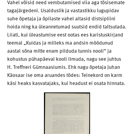
Vahel võisid need vembutamised viia aga tõsisemate
tagajärgedeni. Usalduslik ja vastastikku lugupidav
suhe õpetaja ja õpilaste vahel aitasid distsipliini
hoida ning ka üleannetumad suutsid endid taltsutada.
Liiati, kui üleastumise eest ootas ees karistuskirjand
teemal „Kuidas ja milleks ma andsin möödunud
aastal sõna mitte enam pilduda tunnis nooli“ ja
kohustus pühapäeval kooli ilmuda, nagu see juhtus
H. Treffneri Gümnaasiumis. Ehk nagu õpetaja Juhan
Käosaar ise oma aruandes tõdes: Teinekord on karm
käsi heaks kasvatajaks, kui headust ei osata hinnata.