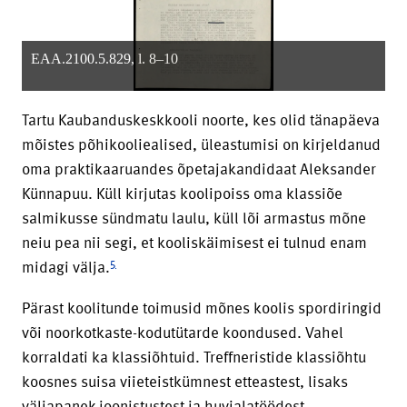
EAA.2100.5.829, l. 8–10
Tartu Kaubanduskeskkooli noorte, kes olid tänapäeva
mõistes põhikooliealised, üleastumisi on kirjeldanud
oma praktikaaruandes õpetajakandidaat Aleksander
Künnapuu. Küll kirjutas koolipoiss oma klassiõe
salmikusse sündmatu laulu, küll lõi armastus mõne
neiu pea nii segi, et kooliskäimisest ei tulnud enam
5
midagi välja.
Pärast koolitunde toimusid mõnes koolis spordiringid
või noorkotkaste-kodutütarde koondused. Vahel
korraldati ka klassiõhtuid. Treffneristide klassiõhtu
koosnes suisa viieteistkümnest etteastest, lisaks
väljapanek joonistustest ja huvialatöödest.