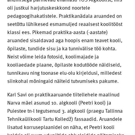
oli justkui harjutuskeskkond noortele
pedagoogihakatistele. Praktikanädala aruanded on
seetõttu lühikesed esmamuljed reaalsest koolitööst
klassi ees. Pikemad praktika-aasta (-aastate)
aruanded sisaldavad aga hoopis enam teavet kooli,
õpilaste, tundide sisu ja ka tunnivälise töö kohta.
Neist võime leida fotosid, koolimajade ja
kooliaedade plaane, õpilaste kodutööde näidiseid,
tunnikavu ning toonase elu-olu kirjeldusi, milledest
siinkohal mõningaid näiteid tutvumiseks pakume.
Karl Savi on praktikaaruande tiitellehele maalinud
Narva mäel asunud 10. algkooli (Peetri kool) ja
Puiestee tn-l tegutsenud 3. algkooli (praegu Tallinna
Tehnikaülikooli Tartu Kolledž) fassaadid. Aruandele
lisatud korruseplaanidel on näha, et Peetri kooli