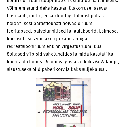
keldris oli ruum udupiltide ehk slaidide näitamiseks.
Võimlemistundideks kasutati ülakorrusel asuvat
leerisaali, mida „ei saa kuidagi tolmust puhas
hoida“, sest pärastlõunati hõivasid ruumi
leerilapsed, palvetunnilised ja laulukoorid. Esimesel
korrusel asus viie akna ja kahe ahjuga
rekreatsiooniruum ehk nn virgestusruum, kus
õpilased viibisid vahetundides ja mida kasutati ka
koorilaulu tunnis. Ruumi valgustasid kaks 60W lampi,
sisustuseks olid paberikorv ja kaks süljekaussi.