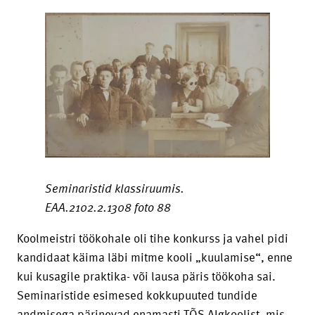
Seminaristid klassiruumis.
EAA.2102.2.1308 foto 88
Koolmeistri töökohale oli tihe konkurss ja vahel pidi
kandidaat käima läbi mitme kooli „kuulamise“, enne
kui kusagile praktika- või lausa päris töökoha sai.
Seminaristide esimesed kokkupuuted tundide
andmisega pärinevad enamasti TÕS Algkoolist, mis