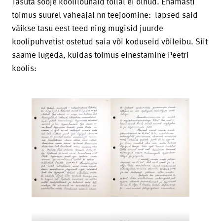
Tasuta sooje koolilõunaid tollal ei olnud. Enamasti
toimus suurel vaheajal nn teejoomine: lapsed said
väikse tasu eest teed ning mugisid juurde
koolipuhvetist ostetud saia või koduseid võileibu. Siit
saame lugeda, kuidas toimus einestamine Peetri
koolis: