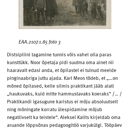
EAA.2107.1.85 foto 3
Distsipliini tagamine tunnis võis vahel olla paras
kunsttükk. Noor õpetaja pidi suutma oma ainet nii
haaravalt edasi anda, et õpilastel ei tulnud meelde
pinginaabriga juttu ajada. Karl Meos tõdeb, et „…on
mõned õpilased, kelle silmis praktikant jääb alati
„haukuvaks, kuid mitte hammustavaks koeraks“ /… /
Praktikandi igasugune karistus ei mõju absoluutselt
ning mõningate korratu ülespidamine mõjub
negatiivselt ka teistele“. Aleksei Kalits kirjeldab oma
aruande lõppsõnas pedagoogitöö varjukülgi. Tööpäev