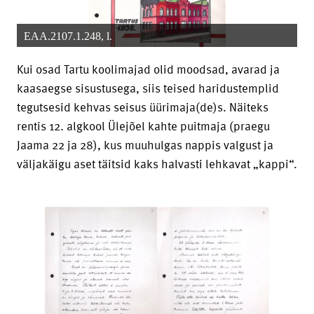
EAA.2107.1.248, l.
Kui osad Tartu koolimajad olid moodsad, avarad ja
kaasaegse sisustusega, siis teised haridustemplid
tegutsesid kehvas seisus üürimaja(de)s. Näiteks
rentis 12. algkool Ülejõel kahte puitmaja (praegu
Jaama 22 ja 28), kus muuhulgas nappis valgust ja
väljakäigu aset täitsid kaks halvasti lehkavat „kappi“.