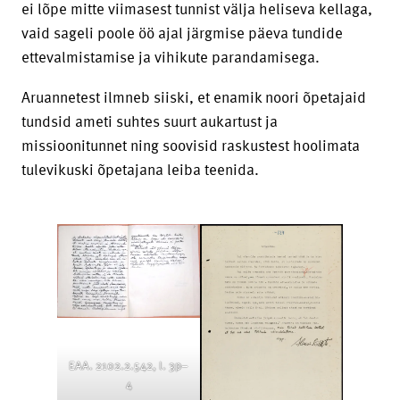
ei lõpe mitte viimasest tunnist välja heliseva kellaga,
vaid sageli poole öö ajal järgmise päeva tundide
ettevalmistamise ja vihikute parandamisega.
Aruannetest ilmneb siiski, et enamik noori õpetajaid
tundsid ameti suhtes suurt aukartust ja
missioonitunnet ning soovisid raskustest hoolimata
tulevikuski õpetajana leiba teenida.
EAA. 2102.2.542, l. 3p–
4