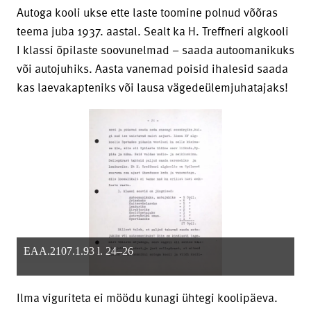
Autoga kooli ukse ette laste toomine polnud võõras
teema juba 1937. aastal. Sealt ka H. Treffneri algkooli
I klassi õpilaste soovunelmad – saada autoomanikuks
või autojuhiks. Aasta vanemad poisid ihalesid saada
kas laevakapteniks või lausa vägedeülemjuhatajaks!
EAA.2107.1.93 l. 24–26
Ilma viguriteta ei möödu kunagi ühtegi koolipäeva.