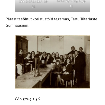
EAA.2107.1.129, l. 33-
EAA.2107.1.129, l. 33-
34
34
Pärast teeõhtut koristustöid tegemas, Tartu Tütarlaste
Gümnaasium.
EAA.5284.1.36