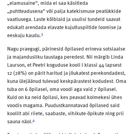
„elamusaine“, mida ei saa käsitleda
„puhtteadusena“ või palja katekismuse peatükkide
vaatlusega. Laste kõlblaid ja usulisi tundeid saavat
edukalt arendada elavate kujutluspiltide loomise ja
3
eeskuju kaudu.
Nagu praegugi, pärinesid õpilased erineva sotsiaalse
ja majandusliku taustaga peredest. Nii märgib Linda
Laurson, et Peetri koguduse kooli I klassi 44 lapsest
12 (28%) on pärit haritud ja jõukatest perekondadest,
kuna ülejäänud tulevad keskpärastest kodudest. Oma
tuba on 6 õpilasel, oma voodi aga vaid 7 õpilasel.
Kuid on ka neid õpilasi, kes peavad kolmekesi ühes
voodis magama. Puudustkannatavad õpilased said
koolilt abi riiete, saabaste, vihikute-õpikute ning prii
4
sauna näol.