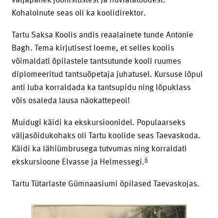
Kohalolnute seas oli ka koolidirektor.
Tartu Saksa Koolis andis reaalainete tunde Antonie
Bagh. Tema kirjutisest loeme, et selles koolis
võimaldati õpilastele tantsutunde kooli ruumes
diplomeeritud tantsuõpetaja juhatusel. Kursuse lõpul
anti luba korraldada ka tantsupidu ning lõpuklass
võis osaleda lausa näokattepeol!
Muidugi käidi ka ekskursioonidel. Populaarseks
väljasõidukohaks oli Tartu koolide seas Taevaskoda.
Käidi ka lähiümbrusega tutvumas ning korraldati
6
ekskursioone Elvasse ja Helmessegi.
Tartu Tütarlaste Gümnaasiumi õpilased Taevaskojas.