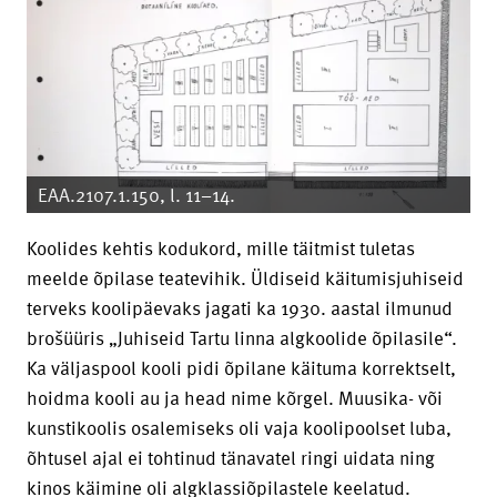
EAA.2107.1.150, l. 11–14.
Koolides kehtis kodukord, mille täitmist tuletas
meelde õpilase teatevihik. Üldiseid käitumisjuhiseid
terveks koolipäevaks jagati ka 1930. aastal ilmunud
brošüüris „Juhiseid Tartu linna algkoolide õpilasile“.
Ka väljaspool kooli pidi õpilane käituma korrektselt,
hoidma kooli au ja head nime kõrgel. Muusika- või
kunstikoolis osalemiseks oli vaja koolipoolset luba,
õhtusel ajal ei tohtinud tänavatel ringi uidata ning
kinos käimine oli algklassiõpilastele keelatud.