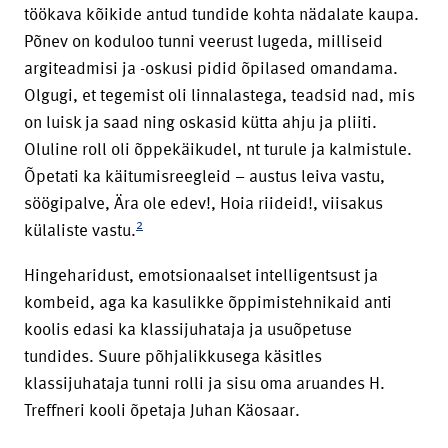
töökava kõikide antud tundide kohta nädalate kaupa.
Põnev on koduloo tunni veerust lugeda, milliseid
argiteadmisi ja -oskusi pidid õpilased omandama.
Olgugi, et tegemist oli linnalastega, teadsid nad, mis
on luisk ja saad ning oskasid kütta ahju ja pliiti.
Oluline roll oli õppekäikudel, nt turule ja kalmistule.
Õpetati ka käitumisreegleid – austus leiva vastu,
söögipalve, Ära ole edev!, Hoia riideid!, viisakus
2
külaliste vastu.
Hingeharidust, emotsionaalset intelligentsust ja
kombeid, aga ka kasulikke õppimistehnikaid anti
koolis edasi ka klassijuhataja ja usuõpetuse
tundides. Suure põhjalikkusega käsitles
klassijuhataja tunni rolli ja sisu oma aruandes H.
Treffneri kooli õpetaja Juhan Käosaar.