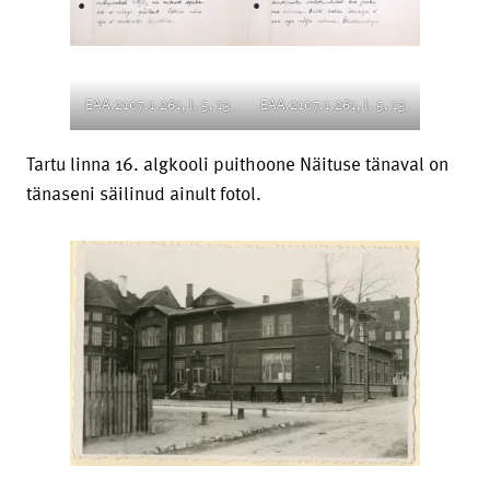
EAA.2107.1.261, l. 5, 13
EAA.2107.1.261, l. 5, 13
Tartu linna 16. algkooli puithoone Näituse tänaval on
tänaseni säilinud ainult fotol.