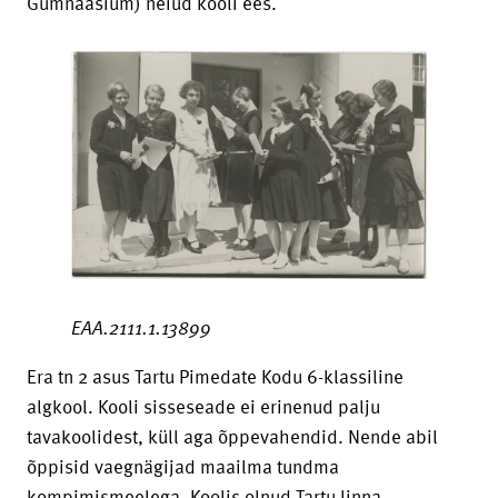
Gümnaasium) neiud kooli ees.
EAA.2111.1.13899
Era tn 2 asus Tartu Pimedate Kodu 6-klassiline
algkool. Kooli sisseseade ei erinenud palju
tavakoolidest, küll aga õppevahendid. Nende abil
õppisid vaegnägijad maailma tundma
kompimismeelega. Koolis olnud Tartu linna