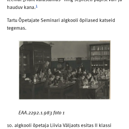
1
hauduv kana.
Tartu Õpetajate Seminari algkooli õpilased katseid
tegemas.
EAA.2292.1.983 foto 1
10. algkooli õpetaja Liivia Väljaots esitas II klassi