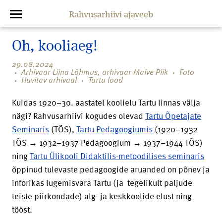
Rahvusarhiivi ajaveeb
Oh, kooliaeg!
29.08.2024
Arhivaar Liina Lõhmus, arhivaar Maive Piik
Foto
Huvitav arhivaal
Tartu lood
Kuidas 1920–30. aastatel koolielu Tartu linnas välja
nägi? Rahvusarhiivi kogudes olevad
Tartu Õpetajate
Seminaris
(TÕS),
Tartu Pedagoogiumis
(1920–1932
TÕS → 1932–1937 Pedagoogium → 1937–1944 TÕS)
ning
Tartu Ülikooli Didaktilis-metoodilises seminaris
õppinud tulevaste pedagoogide aruanded on põnev ja
inforikas lugemisvara Tartu (ja tegelikult paljude
teiste piirkondade) alg- ja keskkoolide elust ning
tööst.