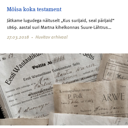
Mõisa koka testament
Jätkame lugudega näituselt „Kus surijaid, seal pärijaid“
1869. aastal suri Martna kihelkonnas Suure-Lähtrus…
27.03.2018
Huvitav arhivaal