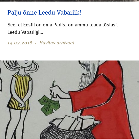
Palju õnne Leedu Vabariik!
See, et Eestil on oma Pariis, on ammu teada tõsiasi.
Leedu Vabariigi…
14.02.2018
Huvitav arhivaal