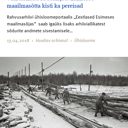
maailmasõtta kisti ka pereisad
Rahvusarhiivi ühisloomeportaalis „Eestlased Esimeses
maailmasõjas” saab igaüks lisaks arhiiviallikatest
sõdurite andmete sisestamisele…
13.04.2018
Huvitav arhivaal
Ühisloome