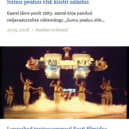
Surnu pealuu ehk köstri saladus
Kaarel Järve poolt 1883. aastal kirja pandud
neljavaatuselise näitemängu „Surnu pealuu ehk…
27.05.2018
Huvitav arhivaal