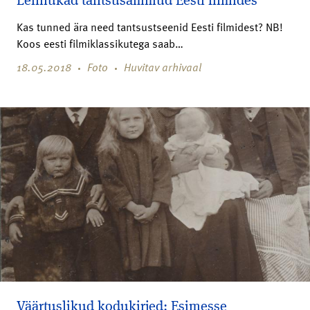
Lennukad tantsusammud Eesti filmides
Kas tunned ära need tantsustseenid Eesti filmidest? NB!
Koos eesti filmiklassikutega saab…
18.05.2018
Foto
Huvitav arhivaal
Väärtuslikud kodukirjed: Esimesse