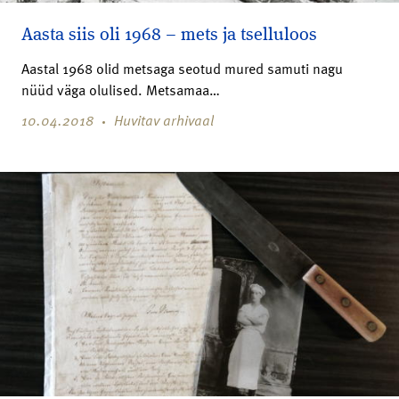
Aasta siis oli 1968 – mets ja tselluloos
Aastal 1968 olid metsaga seotud mured samuti nagu
nüüd väga olulised. Metsamaa…
10.04.2018
Huvitav arhivaal