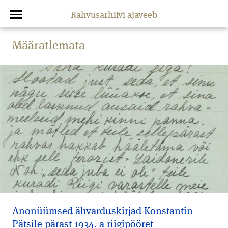
Rahvusarhiivi ajaveeb
Määratlemata
Anonüümsed ähvarduskirjad Konstantin
Pätsile pärast 1934. a riigipööret