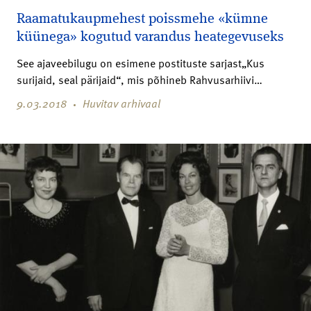
Raamatukaupmehest poissmehe «kümne
küünega» kogutud varandus heategevuseks
See ajaveebilugu on esimene postituste sarjast„Kus
surijaid, seal pärijaid“, mis põhineb Rahvusarhiivi…
9.03.2018
Huvitav arhivaal